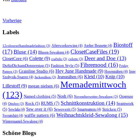
Vorherige
Labels
Biostoff
Afterworksewing
(4)
Atelier Brunette
(4)
12coloursofhandmadefashion
(3)
(17)
ClosetCaseFiles
(19)
Bluse
(14)
Blusen-Sewalong
(4)
Deer and Doe
(13)
Colette
(9)
ClosetCore
(6)
crafteln
(3)
culotte
(3)
Fibremood
(16)
DufürDichamDonnerstag
(5)
Fashion Style
(5)
Friday
Hey June Handmade
(9)
Grainline Studio
(6)
Hosennähen
(4)
Inge
Pattern
(3)
Kleid
(10)
Knip
(10)
Jeansnähen
(6)
Szoltysik-Sparrer
(4)
Jackenähen
(3)
Memademittwoch
Lillestoff
(9)
megan nielsen
(6)
(123)
Named clothing
(5)
Nosh
(6)
Orageuse
Novemberwetter-Sewalong
(3)
Schnittkonstruktion
(14)
RUMS
(7)
Rock
(5)
Seamwork
(4)
Ottobre
(3)
(5)
Sew over it
(6)
Sewoverit
(5)
Stricken
(5)
Sewlala
(4)
Smartpattern
(4)
Weihnachtskleid-Sewalong
(15)
waffle pattern
(6)
Sweatshirt
(4)
Wintermantel-Sewalong
(4)
Schöne Blogs