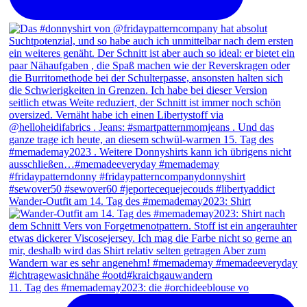
Wander-Outfit am 14. Tag des #memademay2023: Shirt
11. Tag des #memademay2023: die #orchideeblouse vo