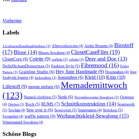
Vorherige
Labels
Biostoff
Afterworksewing
(4)
Atelier Brunette
(4)
12coloursofhandmadefashion
(3)
(17)
ClosetCaseFiles
(19)
Bluse
(14)
Blusen-Sewalong
(4)
Deer and Doe
(13)
Colette
(9)
ClosetCore
(6)
crafteln
(3)
culotte
(3)
Fibremood
(16)
DufürDichamDonnerstag
(5)
Fashion Style
(5)
Friday
Hey June Handmade
(9)
Grainline Studio
(6)
Hosennähen
(4)
Inge
Pattern
(3)
Kleid
(10)
Knip
(10)
Jeansnähen
(6)
Szoltysik-Sparrer
(4)
Jackenähen
(3)
Memademittwoch
Lillestoff
(9)
megan nielsen
(6)
(123)
Named clothing
(5)
Nosh
(6)
Orageuse
Novemberwetter-Sewalong
(3)
Schnittkonstruktion
(14)
RUMS
(7)
Rock
(5)
Seamwork
(4)
Ottobre
(3)
(5)
Sew over it
(6)
Sewoverit
(5)
Stricken
(5)
Sewlala
(4)
Smartpattern
(4)
Weihnachtskleid-Sewalong
(15)
waffle pattern
(6)
Sweatshirt
(4)
Wintermantel-Sewalong
(4)
Schöne Blogs