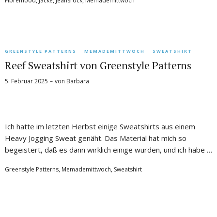
Fibremood
,
Jacke
,
Jeansrock
,
Memademittwoch
GREENSTYLE PATTERNS
MEMADEMITTWOCH
SWEATSHIRT
Reef Sweatshirt von Greenstyle Patterns
5. Februar 2025
von
Barbara
Ich hatte im letzten Herbst einige Sweatshirts aus einem
Heavy Jogging Sweat genäht. Das Material hat mich so
begeistert, daß es dann wirklich einige wurden, und ich habe …
Greenstyle Patterns
,
Memademittwoch
,
Sweatshirt