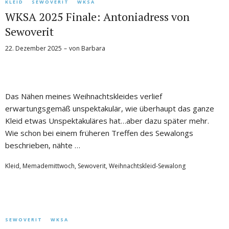
KLEID
SEWOVERIT
WKSA
WKSA 2025 Finale: Antoniadress von
Sewoverit
22. Dezember 2025
von
Barbara
Das Nähen meines Weihnachtskleides verlief
erwartungsgemäß unspektakulär, wie überhaupt das ganze
Kleid etwas Unspektakuläres hat…aber dazu später mehr.
Wie schon bei einem früheren Treffen des Sewalongs
beschrieben, nähte …
Kleid
,
Memademittwoch
,
Sewoverit
,
Weihnachtskleid-Sewalong
SEWOVERIT
WKSA