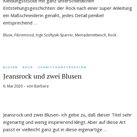
Kleidungsstücke mit ganz unterschiedlichen
Entstehungsgeschichten: der Rock nach einer super Anleitung
ein Maßschneiderin genäht, jedes Detail penibel
entsprechend …
Bluse
,
Fibremood
,
Inge Szoltysik-Sparrer
,
Memademittwoch
,
Rock
BLUSEN
ROCK
SCHNITTKONSTRUKTION
Jeansrock und zwei Blusen
6. Mai 2020
von
Barbara
Jeansrock und zwei Blusen- ich gebe zu, daß dieser Titel sehr
eigenartig und wenig inspirierend klingt. Aber auf diese Art
passt er vielleicht ganz gut in diese eigenartige …