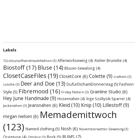
Labels
Afterworksewing
(4)
Atelier Brunette
(4)
12coloursofhandmadefashion
(3)
Biostoff
(17)
Bluse
(14)
Blusen-Sewalong
(4)
ClosetCaseFiles
(19)
Colette
(9)
ClosetCore
(6)
crafteln
(3)
Deer and Doe
(13)
DufürDichamDonnerstag
(5)
Fashion
culotte
(3)
Fibremood
(16)
Grainline Studio
(6)
Style
(5)
Friday Pattern
(3)
Hey June Handmade
(9)
Hosennähen
(4)
Inge Szoltysik-Sparrer
(4)
Kleid
(10)
Knip
(10)
Lillestoff
(9)
Jeansnähen
(6)
Jackenähen
(3)
Memademittwoch
megan nielsen
(6)
(123)
Nosh
(6)
Named clothing
(5)
Novemberwetter-Sewalong
(3)
RUMS
(7)
Rock
(5)
Orageuse
(4)
Ottobre
(3)