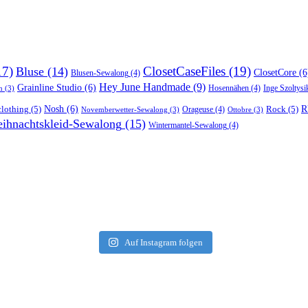
17)
ClosetCaseFiles
(19)
Bluse
(14)
ClosetCore
(6
Blusen-Sewalong
(4)
Hey June Handmade
(9)
Grainline Studio
(6)
Hosennähen
(4)
Inge Szoltysi
n
(3)
R
lothing
(5)
Nosh
(6)
Rock
(5)
Orageuse
(4)
Novemberwetter-Sewalong
(3)
Ottobre
(3)
ihnachtskleid-Sewalong
(15)
Wintermantel-Sewalong
(4)
Auf Instagram folgen