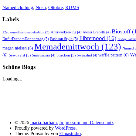
Named clothing
,
Nosh
,
Ottobre
,
RUMS
Labels
Biostoff
(
Afterworksewing
(4)
Atelier Brunette
(4)
12coloursofhandmadefashion
(3)
Fibremood
(16)
DufürDichamDonnerstag
(5)
Fashion Style
(5)
Friday Patter
Memademittwoch
(123)
megan nielsen
(6)
Named c
We
(6)
Sewoverit
(5)
Stricken
(5)
waffle pattern
(6)
Smartpattern
(4)
Sweatshirt
(4)
Schöne Blogs
Loading...
© 2026
maria-barbara.
Impressum und Datenschutz
Proudly powered by
WordPress.
Theme: Ponsonby von
Elmastudio
.