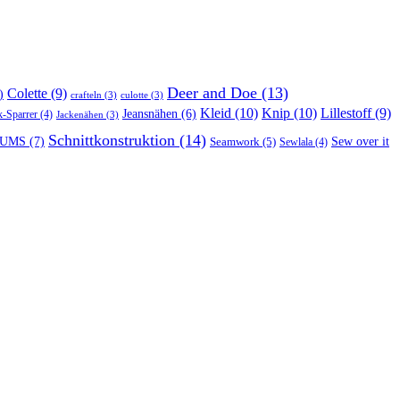
Deer and Doe
(13)
Colette
(9)
)
crafteln
(3)
culotte
(3)
Kleid
(10)
Knip
(10)
Lillestoff
(9)
Jeansnähen
(6)
k-Sparrer
(4)
Jackenähen
(3)
Schnittkonstruktion
(14)
UMS
(7)
Seamwork
(5)
Sew over it
Sewlala
(4)