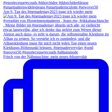
Am 9. Tag des #memademay2023 trage ich wieder mein
Frisch von der Nähmaschine: mein neues #donnyshir