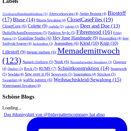
Labels
Biostoff
Afterworksewing
(4)
Atelier Brunette
(4)
12coloursofhandmadefashion
(3)
(17)
ClosetCaseFiles
(19)
Bluse
(14)
Blusen-Sewalong
(4)
Deer and Doe
(13)
Colette
(9)
ClosetCore
(6)
crafteln
(3)
culotte
(3)
Fibremood
(16)
DufürDichamDonnerstag
(5)
Fashion Style
(5)
Friday
Hey June Handmade
(9)
Grainline Studio
(6)
Hosennähen
(4)
Inge
Pattern
(3)
Kleid
(10)
Knip
(10)
Jeansnähen
(6)
Szoltysik-Sparrer
(4)
Jackenähen
(3)
Memademittwoch
Lillestoff
(9)
megan nielsen
(6)
(123)
Named clothing
(5)
Nosh
(6)
Orageuse
Novemberwetter-Sewalong
(3)
Schnittkonstruktion
(14)
RUMS
(7)
Rock
(5)
Seamwork
(4)
Ottobre
(3)
(5)
Sew over it
(6)
Sewoverit
(5)
Stricken
(5)
Sewlala
(4)
Smartpattern
(4)
Weihnachtskleid-Sewalong
(15)
waffle pattern
(6)
Sweatshirt
(4)
Wintermantel-Sewalong
(4)
Schöne Blogs
Loading...
Das #donnyshirt von @fridaypatterncompany hat abso