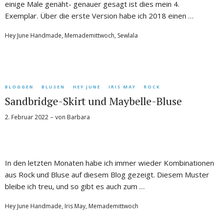
einige Male genäht- genauer gesagt ist dies mein 4.
Exemplar. Über die erste Version habe ich 2018 einen …
Hey June Handmade
,
Memademittwoch
,
Sewlala
BLOGGEN
BLUSEN
HEY JUNE
IRIS MAY
ROCK
Sandbridge-Skirt und Maybelle-Bluse
2. Februar 2022
von
Barbara
In den letzten Monaten habe ich immer wieder Kombinationen
aus Rock und Bluse auf diesem Blog gezeigt. Diesem Muster
bleibe ich treu, und so gibt es auch zum …
Hey June Handmade
,
Iris May
,
Memademittwoch