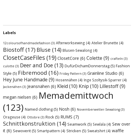
Labels
Afterworksewing
(4)
Atelier Brunette
(4)
12coloursofhandmadefashion
(3)
Biostoff
(17)
Bluse
(14)
Blusen-Sewalong
(4)
ClosetCaseFiles
(19)
Colette
(9)
ClosetCore
(6)
crafteln
(3)
Deer and Doe
(13)
DufürDichamDonnerstag
(5)
Fashion
culotte
(3)
Fibremood
(16)
Grainline Studio
(6)
Style
(5)
Friday Pattern
(3)
Hey June Handmade
(9)
Hosennähen
(4)
Inge Szoltysik-Sparrer
(4)
Kleid
(10)
Knip
(10)
Lillestoff
(9)
Jeansnähen
(6)
Jackenähen
(3)
Memademittwoch
megan nielsen
(6)
(123)
Nosh
(6)
Named clothing
(5)
Novemberwetter-Sewalong
(3)
RUMS
(7)
Rock
(5)
Orageuse
(4)
Ottobre
(3)
Schnittkonstruktion
(14)
Sew over
Seamwork
(5)
Sewlala
(4)
it
(6)
waffle
Sewoverit
(5)
Stricken
(5)
Smartpattern
(4)
Sweatshirt
(4)