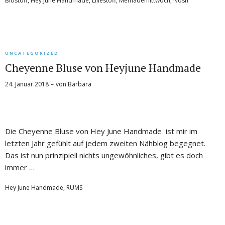
Biostoff
,
Hey June Handmade
,
Lillestoff
,
Memademittwoch
,
Nosh
UNCATEGORIZED
Cheyenne Bluse von Heyjune Handmade
24. Januar 2018
von
Barbara
Die Cheyenne Bluse von Hey June Handmade ist mir im
letzten Jahr gefühlt auf jedem zweiten Nähblog begegnet.
Das ist nun prinzipiell nichts ungewöhnliches, gibt es doch
immer …
Hey June Handmade
,
RUMS