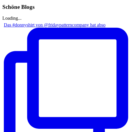
Schöne Blogs
Loading...
Das #donnyshirt von @fridaypatterncompany hat abso