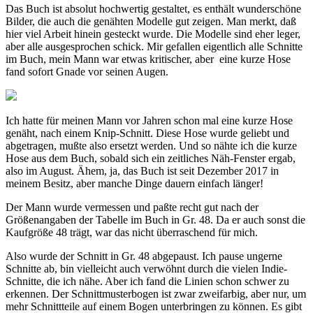
Das Buch ist absolut hochwertig gestaltet, es enthält wunderschöne
Bilder, die auch die genähten Modelle gut zeigen. Man merkt, daß
hier viel Arbeit hinein gesteckt wurde. Die Modelle sind eher leger,
aber alle ausgesprochen schick. Mir gefallen eigentlich alle Schnitte
im Buch, mein Mann war etwas kritischer, aber eine kurze Hose
fand sofort Gnade vor seinen Augen.
Ich hatte für meinen Mann vor Jahren schon mal eine kurze Hose
genäht, nach einem Knip-Schnitt. Diese Hose wurde geliebt und
abgetragen, mußte also ersetzt werden. Und so nähte ich die kurze
Hose aus dem Buch, sobald sich ein zeitliches Näh-Fenster ergab,
also im August. Ähem, ja, das Buch ist seit Dezember 2017 in
meinem Besitz, aber manche Dinge dauern einfach länger!
Der Mann wurde vermessen und paßte recht gut nach der
Größenangaben der Tabelle im Buch in Gr. 48. Da er auch sonst die
Kaufgröße 48 trägt, war das nicht überraschend für mich.
Also wurde der Schnitt in Gr. 48 abgepaust. Ich pause ungerne
Schnitte ab, bin vielleicht auch verwöhnt durch die vielen Indie-
Schnitte, die ich nähe. Aber ich fand die Linien schon schwer zu
erkennen. Der Schnittmusterbogen ist zwar zweifarbig, aber nur, um
mehr Schnittteile auf einem Bogen unterbringen zu können. Es gibt