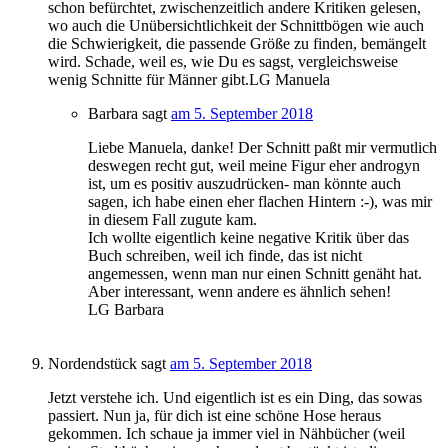
schon befürchtet, zwischenzeitlich andere Kritiken gelesen,
wo auch die Unübersichtlichkeit der Schnittbögen wie auch
die Schwierigkeit, die passende Größe zu finden, bemängelt
wird. Schade, weil es, wie Du es sagst, vergleichsweise
wenig Schnitte für Männer gibt.LG Manuela
Barbara
sagt
am 5. September 2018
Liebe Manuela, danke! Der Schnitt paßt mir vermutlich
deswegen recht gut, weil meine Figur eher androgyn
ist, um es positiv auszudrücken- man könnte auch
sagen, ich habe einen eher flachen Hintern :-), was mir
in diesem Fall zugute kam.
Ich wollte eigentlich keine negative Kritik über das
Buch schreiben, weil ich finde, das ist nicht
angemessen, wenn man nur einen Schnitt genäht hat.
Aber interessant, wenn andere es ähnlich sehen!
LG Barbara
Nordendstück
sagt
am 5. September 2018
Jetzt verstehe ich. Und eigentlich ist es ein Ding, das sowas
passiert. Nun ja, für dich ist eine schöne Hose heraus
gekommen. Ich schaue ja immer viel in Nähbücher (weil