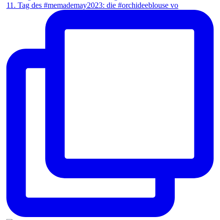
11. Tag des #memademay2023: die #orchideeblouse vo