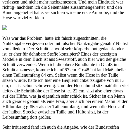
verlassen und nicht mehr nachgemessen. Und mein Eindruck war
richtig- nachdem ich die Seitennähte zusammengeheftet und den
Bund angeheftet hatte, versuchten wir eine erste Anprobe, und die
Hose war viel zu klein.
Was war das Problem, hatte ich falsch zugeschnitten, die
Nahtzugabe vergessen oder mit falscher Nahtzugabe genäht? Nichst
von alledem. Der Schnitt ist wohl sehr körperbetont gedacht- oder
ist er eher für dehnbare Stoffe konzipiert? Eines der gezeigten
Modelle in dem Buch ist aus Sweatstoff, auch hier wird der gleiche
Schnitt verwendet. Wenn ich die obere Bundkante in Gr. 48 im
Schnitt ausmesse, komme ich auf 87 cm. Gr 48 hat laut Maßtabelle
einen Taillenumfang 84 cm. Selbst wenn die Hose in der Taille
sitzen würde, hätte ich hier eine Bequemlichkeitszugabe von nur 3
cm, das ist schon sehr wenig. Und der Hosenbund sitzt natürlich viel
tiefer- die Schritthöhe der Hose ist ca 22 cm, sitzt also eher etwas
auf der Hüfte, was ja eigentlich sehr schick ist. Sicher ist ein Mann
auch gerader gebaut als eine Frau, aber auch bei einem Mann ist der
Hüftumfang größer als der Taillenumfang, und wenn die Hose auf
der halben Strecke zwischen Taille und Hüfte sitzt, ist der
Leibesumfang dort größer.
Sehr irritierend fand ich auch die Angabe, wie der Bundstreifen