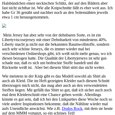
Halsbündchen einen neckischen Schlitz, der auf den Bildern aber
fast nicht sichtbar ist. Wie alle Knipschnitte fällt es eher weit aus. Ich
habe Gr 36 genäht und nachher noch an den Seitennähten jeweils
etwa 1 cm herausgenommen.
Mein Jersey hat aber sehr von der dehnbaren Sorte, es ist ein
Libertyviscosejersey mit einer Dehnbarkeit von mindestens 40%.
Liberty macht ja nicht nur die bekannten Baumwollstoffe, sondern
auch sehr schöne Jerseys, die es immer wieder mal bei
verschiedenen Onlineshops gibt, ich weiß nicht mehr genau, wo ich
diesen bezogen hatte. Die Qualität der Libertyjerseys ist sehr gut-
schade nur, daß es sich um bedruckte Stoffe handelt und die
Rückseite weiß ist. Aber bei diesem Shirt stört das nicht weiter.
Wie meistens in der Knip gibt es das Modell sowohl als Shirt als
auch als Kleid. Die im Heft gezeigten Kleider nach diesem Schnitt
überzeugen mich nicht, das mag aber auch an den verwendeteten
Stoffen liegen. Mir gefällt das Shirt so gut, daß ich sicher auch noch
mal dem Kleiderschnitt eine Chance geben werde. Allerdings
könnte es gut sein, daß ich bei den Linkparties diese Woche noch so
viele andere Inspirationen bekomme, daß die Nähliste wieder mal
aufs Unendliche anwächst. Wie z.B.
Dodos Rock
, mit dem sie heute
auf dem MMM vortanzt, so ein schönes Teil!