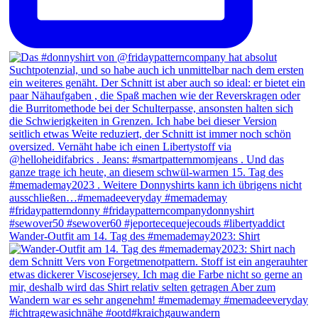
Wander-Outfit am 14. Tag des #memademay2023: Shirt