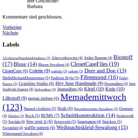
ihre Geschichte!
Barbara
Kommentare sind geschlossen.
Vorherige
Nächste
Labels
Biostoff
Afterworksewing
(4)
Atelier Brunette
(4)
12coloursofhandmadefashion
(3)
(17)
ClosetCaseFiles
(19)
Bluse
(14)
Blusen-Sewalong
(4)
Deer and Doe
(13)
Colette
(9)
ClosetCore
(6)
crafteln
(3)
culotte
(3)
Fibremood
(16)
DufürDichamDonnerstag
(5)
Fashion Style
(5)
Friday
Hey June Handmade
(9)
Grainline Studio
(6)
Hosennähen
(4)
Inge
Pattern
(3)
Kleid
(10)
Knip
(10)
Jeansnähen
(6)
Szoltysik-Sparrer
(4)
Jackenähen
(3)
Memademittwoch
Lillestoff
(9)
megan nielsen
(6)
(123)
Named clothing
(5)
Nosh
(6)
Orageuse
Novemberwetter-Sewalong
(3)
Schnittkonstruktion
(14)
RUMS
(7)
Rock
(5)
Seamwork
(4)
Ottobre
(3)
(5)
Sew over it
(6)
Sewoverit
(5)
Stricken
(5)
Sewlala
(4)
Smartpattern
(4)
Weihnachtskleid-Sewalong
(15)
waffle pattern
(6)
Sweatshirt
(4)
Wintermantel-Sewalong
(4)