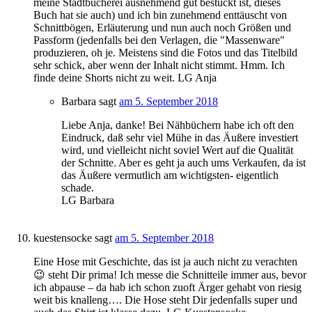
meine Stadtbücherei ausnehmend gut bestückt ist, dieses
Buch hat sie auch) und ich bin zunehmend enttäuscht von
Schnittbögen, Erläuterung und nun auch noch Größen und
Passform (jedenfalls bei den Verlagen, die "Massenware"
produzieren, oh je. Meistens sind die Fotos und das Titelbild
sehr schick, aber wenn der Inhalt nicht stimmt. Hmm. Ich
finde deine Shorts nicht zu weit. LG Anja
Barbara
sagt
am 5. September 2018
Liebe Anja, danke! Bei Nähbüchern habe ich oft den
Eindruck, daß sehr viel Mühe in das Äußere investiert
wird, und vielleicht nicht soviel Wert auf die Qualität
der Schnitte. Aber es geht ja auch ums Verkaufen, da ist
das Äußere vermutlich am wichtigsten- eigentlich
schade.
LG Barbara
kuestensocke
sagt
am 5. September 2018
Eine Hose mit Geschichte, das ist ja auch nicht zu verachten
😉 steht Dir prima! Ich messe die Schnitteile immer aus, bevor
ich abpause – da hab ich schon zuoft Ärger gehabt von riesig
weit bis knalleng…. Die Hose steht Dir jedenfalls super und