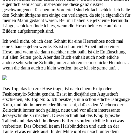
eigentlich sehr schön, insbesondere diese ganz diskret
geschwungenen Taschen im Vorderteil sind einfach schick. Ich hatte
den Schnitt übrigens um einige cm verlängert, da sie ja eigentlich für
meinen Mann gedacht waren. Bei mir haben sie jetzt eine Bermuda-
Länge, schicker finde ich es, wenn die Hosenbeine wie auf den
Bildern aufgekrempelt sind.
Ich weiß nicht, ob ich dem Schnitt für eine Herrenhose noch mal
eine Chance geben werde. Es ist schon viel Arbeit mit so einer
Hose, und wenn sie dann nachher nicht paßt, ist die Enttäuschung
auf allen Seiten groß. Aber das Buch enthält auch noch etliche
andere sehr schöne Schnitte, unter anderem sehr schicke Hemden…
wenn die dann auch zu klein werden, trage ich sie gerne auf…
Das Top, das ich zur Hose trage, ist nach einem Knip oder
Fashionstyle-Schnitt genäht. Es ist im diesjährigen Augustheft
erschienen, als Top Nr. 6. Ich besitze ja nun schon etliche Jahrgänge
Knip, und bin immer wieder überrascht, daß es den Machern der
Zeitschrift immer noch gelingt, neue und vor allem interessante
Jerseyschnitte zu machen. Dieser Schnitt hat das Knip-typische
Taillenband, das sich in diesem Fall zur vorderen Mitte hin etwas
verbreitert. Das Oberteil ist am Halsbündchen und auch an der
Taille etwas eingekraust. In der Mitte gibt es naoch unter dem