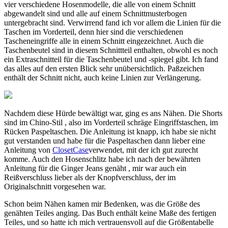
vier verschiedene Hosenmodelle, die alle von einem Schnitt
abgewandelt sind und alle auf einem Schnittmusterbogen
untergebracht sind. Verwirrend fand ich vor allem die Linien für die
Taschen im Vorderteil, denn hier sind die verschiedenen
Tascheneingriffe alle in einem Schnitt eingezeichnet. Auch die
Taschenbeutel sind in diesem Schnittteil enthalten, obwohl es noch
ein Extraschnitteil für die Taschenbeutel und -spiegel gibt. Ich fand
das alles auf den ersten Blick sehr unübersichtlich. Paßzeichen
enthält der Schnitt nicht, auch keine Linien zur Verlängerung.
Nachdem diese Hürde bewältigt war, ging es ans Nähen. Die Shorts
sind im Chino-Stil , also im Vorderteil schräge Eingriffstaschen, im
Rücken Paspeltaschen. Die Anleitung ist knapp, ich habe sie nicht
gut verstanden und habe für die Paspeltaschen dann lieber eine
Anleitung von
ClosetCase
verwendet, mit der ich gut zurecht
komme. Auch den Hosenschlitz habe ich nach der bewährten
Anleitung für die Ginger Jeans genäht , mir war auch ein
Reißverschluss lieber als der Knopfverschluss, der im
Originalschnitt vorgesehen war.
Schon beim Nähen kamen mir Bedenken, was die Größe des
genähten Teiles anging. Das Buch enthält keine Maße des fertigen
Teiles, und so hatte ich mich vertrauensvoll auf die Größentabelle