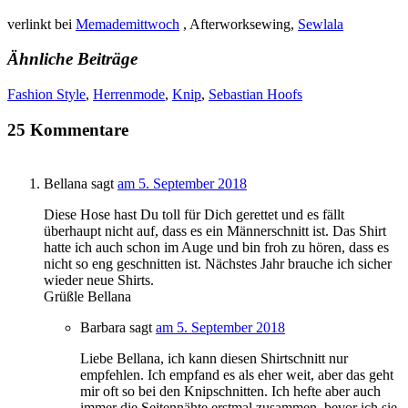
verlinkt bei
Memademittwoch
, Afterworksewing,
Sewlala
Ähnliche Beiträge
Fashion Style
,
Herrenmode
,
Knip
,
Sebastian Hoofs
25 Kommentare
Bellana
sagt
am 5. September 2018
Diese Hose hast Du toll für Dich gerettet und es fällt
überhaupt nicht auf, dass es ein Männerschnitt ist. Das Shirt
hatte ich auch schon im Auge und bin froh zu hören, dass es
nicht so eng geschnitten ist. Nächstes Jahr brauche ich sicher
wieder neue Shirts.
Grüßle Bellana
Barbara
sagt
am 5. September 2018
Liebe Bellana, ich kann diesen Shirtschnitt nur
empfehlen. Ich empfand es als eher weit, aber das geht
mir oft so bei den Knipschnitten. Ich hefte aber auch
immer die Seitennähte erstmal zusammen, bevor ich sie