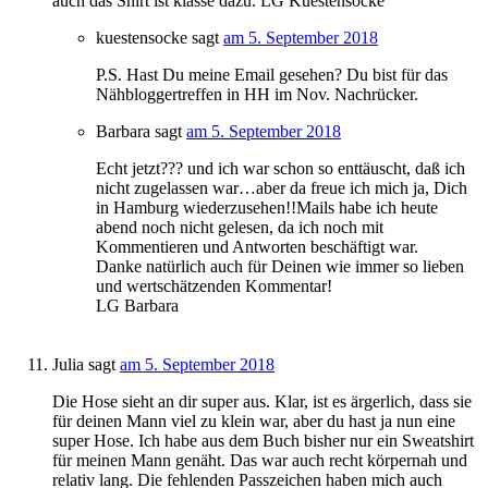
auch das Shirt ist klasse dazu. LG Kuestensocke
kuestensocke
sagt
am 5. September 2018
P.S. Hast Du meine Email gesehen? Du bist für das
Nähbloggertreffen in HH im Nov. Nachrücker.
Barbara
sagt
am 5. September 2018
Echt jetzt??? und ich war schon so enttäuscht, daß ich
nicht zugelassen war…aber da freue ich mich ja, Dich
in Hamburg wiederzusehen!!Mails habe ich heute
abend noch nicht gelesen, da ich noch mit
Kommentieren und Antworten beschäftigt war.
Danke natürlich auch für Deinen wie immer so lieben
und wertschätzenden Kommentar!
LG Barbara
Julia
sagt
am 5. September 2018
Die Hose sieht an dir super aus. Klar, ist es ärgerlich, dass sie
für deinen Mann viel zu klein war, aber du hast ja nun eine
super Hose. Ich habe aus dem Buch bisher nur ein Sweatshirt
für meinen Mann genäht. Das war auch recht körpernah und
relativ lang. Die fehlenden Passzeichen haben mich auch