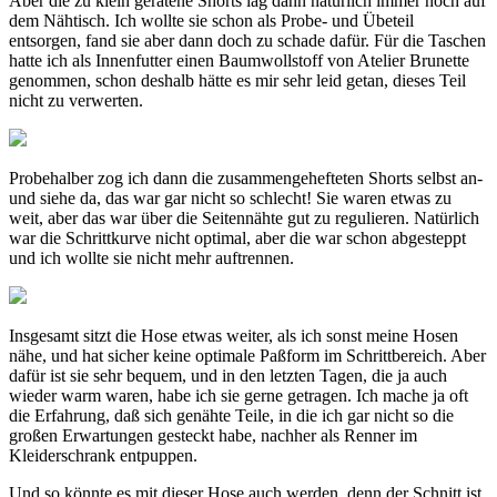
Aber die zu klein geratene Shorts lag dann natürlich immer noch auf
dem Nähtisch. Ich wollte sie schon als Probe- und Übeteil
entsorgen, fand sie aber dann doch zu schade dafür. Für die Taschen
hatte ich als Innenfutter einen Baumwollstoff von Atelier Brunette
genommen, schon deshalb hätte es mir sehr leid getan, dieses Teil
nicht zu verwerten.
Probehalber zog ich dann die zusammengehefteten Shorts selbst an-
und siehe da, das war gar nicht so schlecht! Sie waren etwas zu
weit, aber das war über die Seitennähte gut zu regulieren. Natürlich
war die Schrittkurve nicht optimal, aber die war schon abgesteppt
und ich wollte sie nicht mehr auftrennen.
Insgesamt sitzt die Hose etwas weiter, als ich sonst meine Hosen
nähe, und hat sicher keine optimale Paßform im Schrittbereich. Aber
dafür ist sie sehr bequem, und in den letzten Tagen, die ja auch
wieder warm waren, habe ich sie gerne getragen. Ich mache ja oft
die Erfahrung, daß sich genähte Teile, in die ich gar nicht so die
großen Erwartungen gesteckt habe, nachher als Renner im
Kleiderschrank entpuppen.
Und so könnte es mit dieser Hose auch werden, denn der Schnitt ist