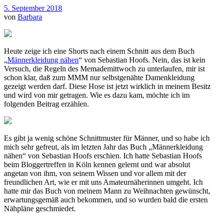
5. September 2018
von
Barbara
Heute zeige ich eine Shorts nach einem Schnitt aus dem Buch
„
Männerkleidung nähen
“ von Sebastian Hoofs. Nein, das ist kein
Versuch, die Regeln des Memademittwoch zu unterlaufen, mir ist
schon klar, daß zum MMM nur selbstgenähte Damenkleidung
gezeigt werden darf. Diese Hose ist jetzt wirklich in meinem Besitz
und wird von mir getragen. Wie es dazu kam, möchte ich im
folgenden Beitrag erzählen.
Es gibt ja wenig schöne Schnittmuster für Männer, und so habe ich
mich sehr gefreut, als im letzten Jahr das Buch „Männerkleidung
nähen“ von Sebastian Hoofs erschien. Ich hatte Sebastian Hoofs
beim Bloggertreffen in Köln kennen gelernt und war absolut
angetan von ihm, von seinem Wissen und vor allem mit der
freundlichen Art, wie er mit uns Amateurnäherinnen umgeht. Ich
hatte mir das Buch von meinem Mann zu Weihnachten gewünscht,
erwartungsgemäß auch bekommen, und so wurden bald die ersten
Nähpläne geschmiedet.