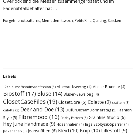
Overlock sind die Messer zusammengerostet und im
Fadenabfallbehälter hat …
Forgetmenotpatterns
,
Memademittwoch
,
PetiteKnit
,
Quilting
,
Stricken
Labels
Afterworksewing
(4)
Atelier Brunette
(4)
12coloursofhandmadefashion
(3)
Biostoff
(17)
Bluse
(14)
Blusen-Sewalong
(4)
ClosetCaseFiles
(19)
Colette
(9)
ClosetCore
(6)
crafteln
(3)
Deer and Doe
(13)
DufürDichamDonnerstag
(5)
Fashion
culotte
(3)
Fibremood
(16)
Grainline Studio
(6)
Style
(5)
Friday Pattern
(3)
Hey June Handmade
(9)
Hosennähen
(4)
Inge Szoltysik-Sparrer
(4)
Kleid
(10)
Knip
(10)
Lillestoff
(9)
Jeansnähen
(6)
Jackenähen
(3)