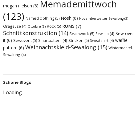
Memademittwoch
megan nielsen
(6)
(123)
Nosh
(6)
Named clothing
(5)
Novemberwetter-Sewalong
(3)
RUMS
(7)
Rock
(5)
Orageuse
(4)
Ottobre
(3)
Schnittkonstruktion
(14)
Sew over
Seamwork
(5)
Sewlala
(4)
it
(6)
waffle
Sewoverit
(5)
Stricken
(5)
Smartpattern
(4)
Sweatshirt
(4)
Weihnachtskleid-Sewalong
(15)
pattern
(6)
Wintermantel-
Sewalong
(4)
Schöne Blogs
Loading...