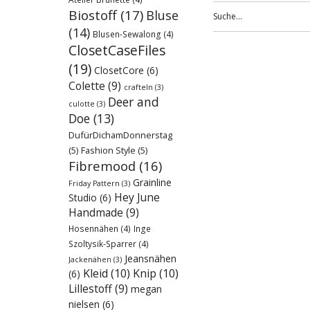
Biostoff
(17)
Bluse
(14)
Blusen-Sewalong
(4)
ClosetCaseFiles
(19)
ClosetCore
(6)
Colette
(9)
crafteln
(3)
Deer and
culotte
(3)
Doe
(13)
DufürDichamDonnerstag
(5)
Fashion Style
(5)
Fibremood
(16)
Grainline
Friday Pattern
(3)
Hey June
Studio
(6)
Handmade
(9)
Hosennähen
(4)
Inge
Szoltysik-Sparrer
(4)
Jeansnähen
Jackenähen
(3)
Kleid
(10)
Knip
(10)
(6)
Lillestoff
(9)
megan
nielsen
(6)