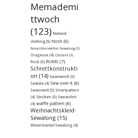
Memademi
ttwoch
(123)
Named
Nosh
(6)
clothing
(5)
Novemberwetter-Sewalong
(3)
Orageuse
(4)
Ottobre
(3)
RUMS
(7)
Rock
(5)
Schnittkonstrukti
on
(14)
Seamwork
(5)
Sew over it
(6)
Sewlala
(4)
Sewoverit
(5)
Smartpattern
Stricken
(5)
(4)
Sweatshirt
waffle pattern
(6)
(4)
Weihnachtskleid-
Sewalong
(15)
Wintermantel-Sewalong
(4)