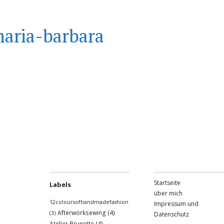
aria-barbara
Startseite
Labels
über mich
12coloursofhandmadefashion
Impressum und
Afterworksewing
(4)
(3)
Datenschutz
Atelier Brunette
(4)