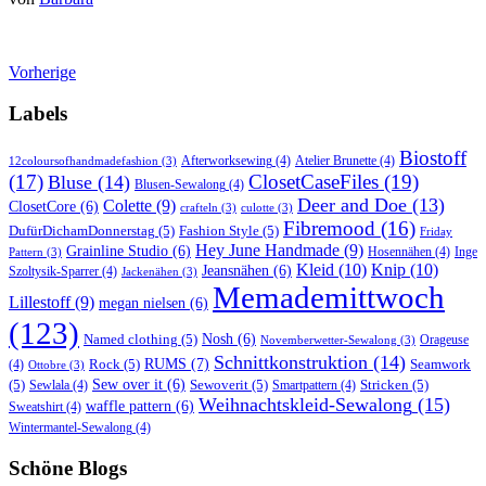
Vorherige
Labels
Biostoff
Afterworksewing
(4)
Atelier Brunette
(4)
12coloursofhandmadefashion
(3)
(17)
ClosetCaseFiles
(19)
Bluse
(14)
Blusen-Sewalong
(4)
Deer and Doe
(13)
Colette
(9)
ClosetCore
(6)
crafteln
(3)
culotte
(3)
Fibremood
(16)
DufürDichamDonnerstag
(5)
Fashion Style
(5)
Friday
Hey June Handmade
(9)
Grainline Studio
(6)
Hosennähen
(4)
Inge
Pattern
(3)
Kleid
(10)
Knip
(10)
Jeansnähen
(6)
Szoltysik-Sparrer
(4)
Jackenähen
(3)
Memademittwoch
Lillestoff
(9)
megan nielsen
(6)
(123)
Named clothing
(5)
Nosh
(6)
Orageuse
Novemberwetter-Sewalong
(3)
Schnittkonstruktion
(14)
RUMS
(7)
Rock
(5)
Seamwork
(4)
Ottobre
(3)
(5)
Sew over it
(6)
Sewoverit
(5)
Stricken
(5)
Sewlala
(4)
Smartpattern
(4)
Weihnachtskleid-Sewalong
(15)
waffle pattern
(6)
Sweatshirt
(4)
Wintermantel-Sewalong
(4)
Schöne Blogs