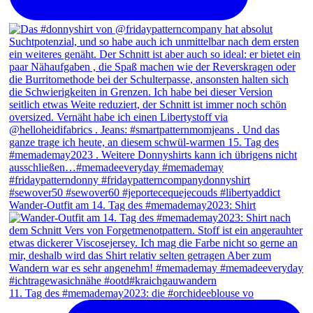
Wander-Outfit am 14. Tag des #memademay2023: Shirt
11. Tag des #memademay2023: die #orchideeblouse vo