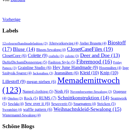
Vorherige
Labels
Biostoff
Afterworksewing
(4)
Atelier Brunette
(4)
12coloursofhandmadefashion
(3)
(17)
ClosetCaseFiles
(19)
Bluse
(14)
Blusen-Sewalong
(4)
Deer and Doe
(13)
Colette
(9)
ClosetCore
(6)
crafteln
(3)
culotte
(3)
Fibremood
(16)
DufürDichamDonnerstag
(5)
Fashion Style
(5)
Friday
Hey June Handmade
(9)
Grainline Studio
(6)
Hosennähen
(4)
Inge
Pattern
(3)
Kleid
(10)
Knip
(10)
Jeansnähen
(6)
Szoltysik-Sparrer
(4)
Jackenähen
(3)
Memademittwoch
Lillestoff
(9)
megan nielsen
(6)
(123)
Named clothing
(5)
Nosh
(6)
Orageuse
Novemberwetter-Sewalong
(3)
Schnittkonstruktion
(14)
RUMS
(7)
Rock
(5)
Seamwork
(4)
Ottobre
(3)
(5)
Sew over it
(6)
Sewoverit
(5)
Stricken
(5)
Sewlala
(4)
Smartpattern
(4)
Weihnachtskleid-Sewalong
(15)
waffle pattern
(6)
Sweatshirt
(4)
Wintermantel-Sewalong
(4)
Schöne Blogs