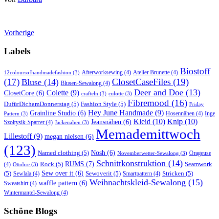
Vorherige
Labels
Biostoff
Afterworksewing
(4)
Atelier Brunette
(4)
12coloursofhandmadefashion
(3)
(17)
ClosetCaseFiles
(19)
Bluse
(14)
Blusen-Sewalong
(4)
Deer and Doe
(13)
Colette
(9)
ClosetCore
(6)
crafteln
(3)
culotte
(3)
Fibremood
(16)
DufürDichamDonnerstag
(5)
Fashion Style
(5)
Friday
Hey June Handmade
(9)
Grainline Studio
(6)
Hosennähen
(4)
Inge
Pattern
(3)
Kleid
(10)
Knip
(10)
Jeansnähen
(6)
Szoltysik-Sparrer
(4)
Jackenähen
(3)
Memademittwoch
Lillestoff
(9)
megan nielsen
(6)
(123)
Named clothing
(5)
Nosh
(6)
Orageuse
Novemberwetter-Sewalong
(3)
Schnittkonstruktion
(14)
RUMS
(7)
Rock
(5)
Seamwork
(4)
Ottobre
(3)
(5)
Sew over it
(6)
Sewoverit
(5)
Stricken
(5)
Sewlala
(4)
Smartpattern
(4)
Weihnachtskleid-Sewalong
(15)
waffle pattern
(6)
Sweatshirt
(4)
Wintermantel-Sewalong
(4)
Schöne Blogs