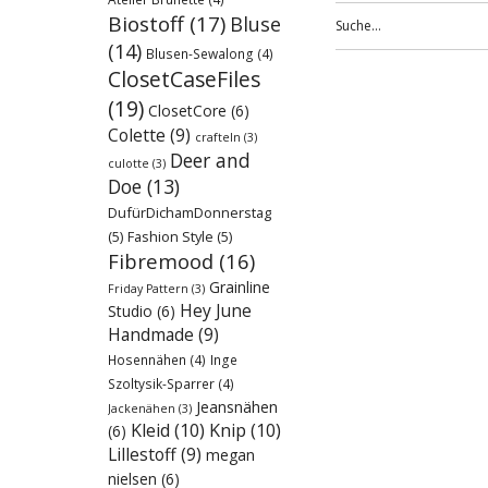
Biostoff
(17)
Bluse
(14)
Blusen-Sewalong
(4)
ClosetCaseFiles
(19)
ClosetCore
(6)
Colette
(9)
crafteln
(3)
Deer and
culotte
(3)
Doe
(13)
DufürDichamDonnerstag
(5)
Fashion Style
(5)
Fibremood
(16)
Grainline
Friday Pattern
(3)
Hey June
Studio
(6)
Handmade
(9)
Hosennähen
(4)
Inge
Szoltysik-Sparrer
(4)
Jeansnähen
Jackenähen
(3)
Kleid
(10)
Knip
(10)
(6)
Lillestoff
(9)
megan
nielsen
(6)