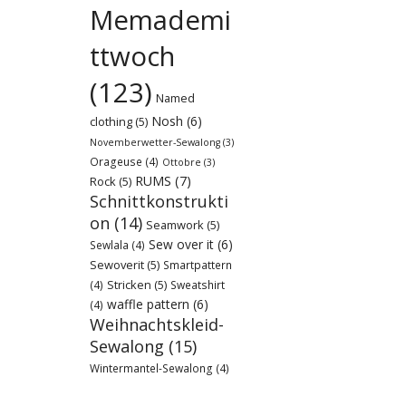
Memademi
ttwoch
(123)
Named
Nosh
(6)
clothing
(5)
Novemberwetter-Sewalong
(3)
Orageuse
(4)
Ottobre
(3)
RUMS
(7)
Rock
(5)
Schnittkonstrukti
on
(14)
Seamwork
(5)
Sew over it
(6)
Sewlala
(4)
Sewoverit
(5)
Smartpattern
Stricken
(5)
(4)
Sweatshirt
waffle pattern
(6)
(4)
Weihnachtskleid-
Sewalong
(15)
Wintermantel-Sewalong
(4)