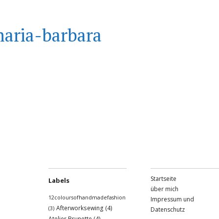
aria-barbara
Startseite
Labels
über mich
12coloursofhandmadefashion
Impressum und
Afterworksewing
(4)
(3)
Datenschutz
Atelier Brunette
(4)