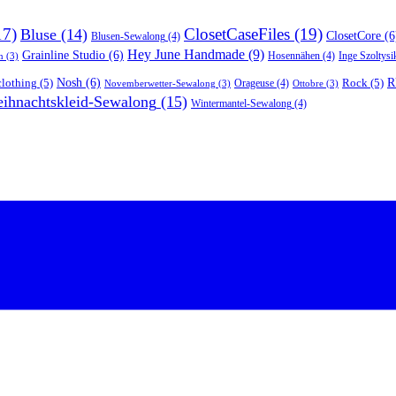
17)
ClosetCaseFiles
(19)
Bluse
(14)
ClosetCore
(6
Blusen-Sewalong
(4)
Hey June Handmade
(9)
Grainline Studio
(6)
Hosennähen
(4)
Inge Szoltysi
n
(3)
R
lothing
(5)
Nosh
(6)
Rock
(5)
Orageuse
(4)
Novemberwetter-Sewalong
(3)
Ottobre
(3)
ihnachtskleid-Sewalong
(15)
Wintermantel-Sewalong
(4)