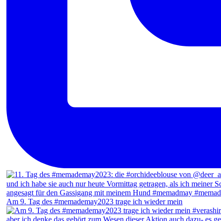
Am 9. Tag des #memademay2023 trage ich wieder mein