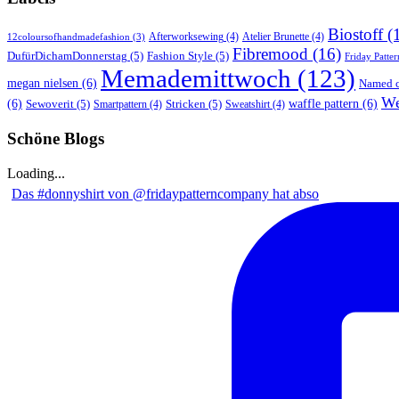
Biostoff
(
Afterworksewing
(4)
Atelier Brunette
(4)
12coloursofhandmadefashion
(3)
Fibremood
(16)
DufürDichamDonnerstag
(5)
Fashion Style
(5)
Friday Patter
Memademittwoch
(123)
megan nielsen
(6)
Named c
We
(6)
Sewoverit
(5)
Stricken
(5)
waffle pattern
(6)
Smartpattern
(4)
Sweatshirt
(4)
Schöne Blogs
Loading...
Das #donnyshirt von @fridaypatterncompany hat abso