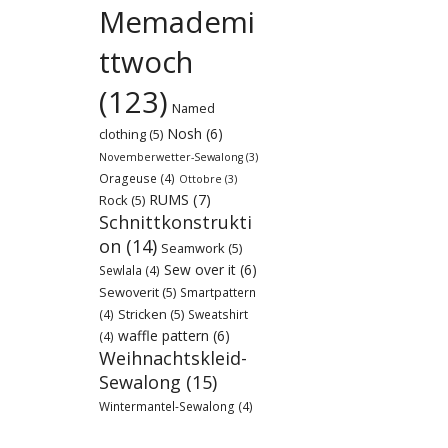
Memademi
ttwoch
(123)
Named
Nosh
(6)
clothing
(5)
Novemberwetter-Sewalong
(3)
Orageuse
(4)
Ottobre
(3)
RUMS
(7)
Rock
(5)
Schnittkonstrukti
on
(14)
Seamwork
(5)
Sew over it
(6)
Sewlala
(4)
Sewoverit
(5)
Smartpattern
Stricken
(5)
(4)
Sweatshirt
waffle pattern
(6)
(4)
Weihnachtskleid-
Sewalong
(15)
Wintermantel-Sewalong
(4)