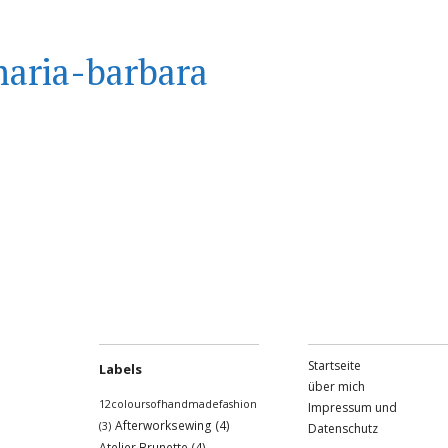
aria-barbara
Startseite
Labels
über mich
12coloursofhandmadefashion
Impressum und
Afterworksewing
(4)
(3)
Datenschutz
Atelier Brunette
(4)