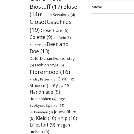
Biostoff
(17)
Bluse
(14)
Blusen-Sewalong
(4)
ClosetCaseFiles
(19)
ClosetCore
(6)
Colette
(9)
crafteln
(3)
Deer and
culotte
(3)
Doe
(13)
DufürDichamDonnerstag
(5)
Fashion Style
(5)
Fibremood
(16)
Grainline
Friday Pattern
(3)
Hey June
Studio
(6)
Handmade
(9)
Hosennähen
(4)
Inge
Szoltysik-Sparrer
(4)
Jeansnähen
Jackenähen
(3)
Kleid
(10)
Knip
(10)
(6)
Lillestoff
(9)
megan
nielsen
(6)