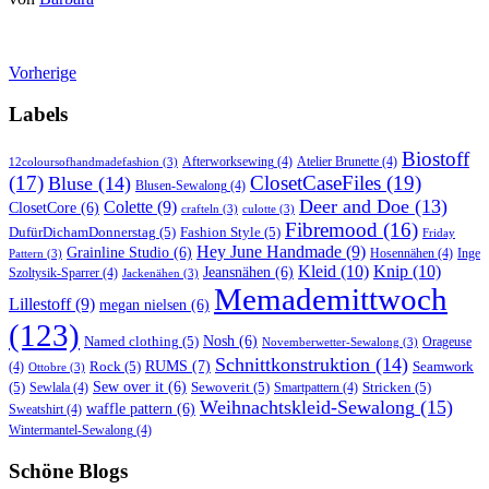
Vorherige
Labels
Biostoff
Afterworksewing
(4)
Atelier Brunette
(4)
12coloursofhandmadefashion
(3)
(17)
ClosetCaseFiles
(19)
Bluse
(14)
Blusen-Sewalong
(4)
Deer and Doe
(13)
Colette
(9)
ClosetCore
(6)
crafteln
(3)
culotte
(3)
Fibremood
(16)
DufürDichamDonnerstag
(5)
Fashion Style
(5)
Friday
Hey June Handmade
(9)
Grainline Studio
(6)
Hosennähen
(4)
Inge
Pattern
(3)
Kleid
(10)
Knip
(10)
Jeansnähen
(6)
Szoltysik-Sparrer
(4)
Jackenähen
(3)
Memademittwoch
Lillestoff
(9)
megan nielsen
(6)
(123)
Named clothing
(5)
Nosh
(6)
Orageuse
Novemberwetter-Sewalong
(3)
Schnittkonstruktion
(14)
RUMS
(7)
Rock
(5)
Seamwork
(4)
Ottobre
(3)
(5)
Sew over it
(6)
Sewoverit
(5)
Stricken
(5)
Sewlala
(4)
Smartpattern
(4)
Weihnachtskleid-Sewalong
(15)
waffle pattern
(6)
Sweatshirt
(4)
Wintermantel-Sewalong
(4)
Schöne Blogs