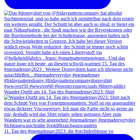
Wander-Outfit am 14. Tag des #memademay2023: Shirt
11. Tag des #memademay2023: die #orchideeblouse vo