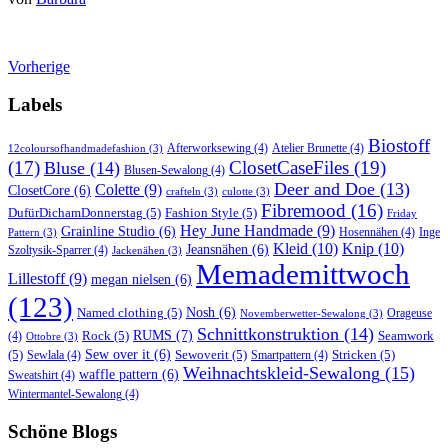
Vorherige
Labels
Biostoff
Afterworksewing
(4)
Atelier Brunette
(4)
12coloursofhandmadefashion
(3)
(17)
ClosetCaseFiles
(19)
Bluse
(14)
Blusen-Sewalong
(4)
Deer and Doe
(13)
Colette
(9)
ClosetCore
(6)
crafteln
(3)
culotte
(3)
Fibremood
(16)
DufürDichamDonnerstag
(5)
Fashion Style
(5)
Friday
Hey June Handmade
(9)
Grainline Studio
(6)
Hosennähen
(4)
Inge
Pattern
(3)
Kleid
(10)
Knip
(10)
Jeansnähen
(6)
Szoltysik-Sparrer
(4)
Jackenähen
(3)
Memademittwoch
Lillestoff
(9)
megan nielsen
(6)
(123)
Named clothing
(5)
Nosh
(6)
Orageuse
Novemberwetter-Sewalong
(3)
Schnittkonstruktion
(14)
RUMS
(7)
Rock
(5)
Seamwork
(4)
Ottobre
(3)
(5)
Sew over it
(6)
Sewoverit
(5)
Stricken
(5)
Sewlala
(4)
Smartpattern
(4)
Weihnachtskleid-Sewalong
(15)
waffle pattern
(6)
Sweatshirt
(4)
Wintermantel-Sewalong
(4)
Schöne Blogs