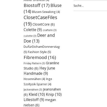
Biostoff
(17)
Bluse
(14)
Blusen-Sewalong
(4)
ClosetCaseFiles
(19)
ClosetCore
(6)
Colette
(9)
crafteln
(3)
Deer and
culotte
(3)
Doe
(13)
DufürDichamDonnerstag
(5)
Fashion Style
(5)
Fibremood
(16)
Grainline
Friday Pattern
(3)
Hey June
Studio
(6)
Handmade
(9)
Hosennähen
(4)
Inge
Szoltysik-Sparrer
(4)
Jeansnähen
Jackenähen
(3)
Kleid
(10)
Knip
(10)
(6)
Lillestoff
(9)
megan
nielsen
(6)