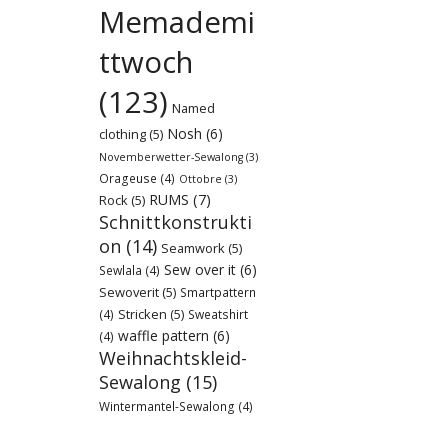
Memademi
ttwoch
(123)
Named
Nosh
(6)
clothing
(5)
Novemberwetter-Sewalong
(3)
Orageuse
(4)
Ottobre
(3)
RUMS
(7)
Rock
(5)
Schnittkonstrukti
on
(14)
Seamwork
(5)
Sew over it
(6)
Sewlala
(4)
Sewoverit
(5)
Smartpattern
Stricken
(5)
(4)
Sweatshirt
waffle pattern
(6)
(4)
Weihnachtskleid-
Sewalong
(15)
Wintermantel-Sewalong
(4)