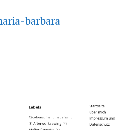
aria-barbara
Startseite
Labels
über mich
12coloursofhandmadefashion
Impressum und
Afterworksewing
(4)
(3)
Datenschutz
Atelier Brunette
(4)