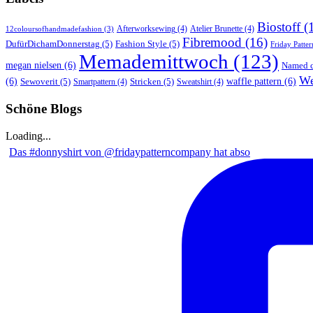
Biostoff
(
Afterworksewing
(4)
Atelier Brunette
(4)
12coloursofhandmadefashion
(3)
Fibremood
(16)
DufürDichamDonnerstag
(5)
Fashion Style
(5)
Friday Patter
Memademittwoch
(123)
megan nielsen
(6)
Named c
We
(6)
Sewoverit
(5)
Stricken
(5)
waffle pattern
(6)
Smartpattern
(4)
Sweatshirt
(4)
Schöne Blogs
Loading...
Das #donnyshirt von @fridaypatterncompany hat abso