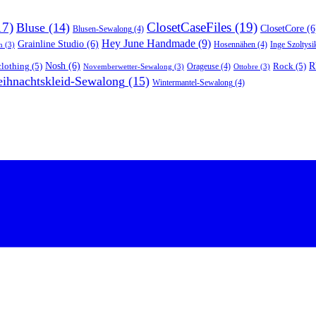
17)
ClosetCaseFiles
(19)
Bluse
(14)
ClosetCore
(6
Blusen-Sewalong
(4)
Hey June Handmade
(9)
Grainline Studio
(6)
Hosennähen
(4)
Inge Szoltysi
n
(3)
R
lothing
(5)
Nosh
(6)
Rock
(5)
Orageuse
(4)
Novemberwetter-Sewalong
(3)
Ottobre
(3)
ihnachtskleid-Sewalong
(15)
Wintermantel-Sewalong
(4)