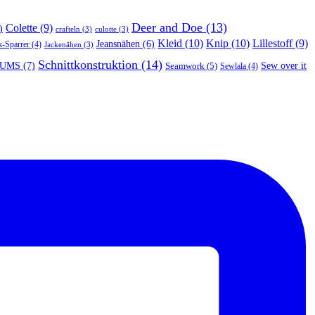
Deer and Doe
(13)
Colette
(9)
)
crafteln
(3)
culotte
(3)
Kleid
(10)
Knip
(10)
Lillestoff
(9)
Jeansnähen
(6)
k-Sparrer
(4)
Jackenähen
(3)
Schnittkonstruktion
(14)
UMS
(7)
Seamwork
(5)
Sew over it
Sewlala
(4)