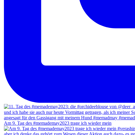
Am 9. Tag des #memademay2023 trage ich wieder mein