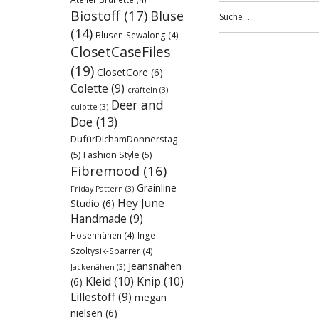
Biostoff
(17)
Bluse
(14)
Blusen-Sewalong
(4)
ClosetCaseFiles
(19)
ClosetCore
(6)
Colette
(9)
crafteln
(3)
Deer and
culotte
(3)
Doe
(13)
DufürDichamDonnerstag
(5)
Fashion Style
(5)
Fibremood
(16)
Grainline
Friday Pattern
(3)
Hey June
Studio
(6)
Handmade
(9)
Hosennähen
(4)
Inge
Szoltysik-Sparrer
(4)
Jeansnähen
Jackenähen
(3)
Kleid
(10)
Knip
(10)
(6)
Lillestoff
(9)
megan
nielsen
(6)