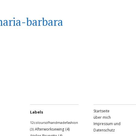
aria-barbara
Startseite
Labels
über mich
12coloursofhandmadefashion
Impressum und
Afterworksewing
(4)
(3)
Datenschutz
Atelier Brunette
(4)