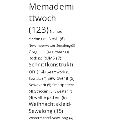
Memademi
ttwoch
(123)
Named
Nosh
(6)
clothing
(5)
Novemberwetter-Sewalong
(3)
Orageuse
(4)
Ottobre
(3)
RUMS
(7)
Rock
(5)
Schnittkonstrukti
on
(14)
Seamwork
(5)
Sew over it
(6)
Sewlala
(4)
Sewoverit
(5)
Smartpattern
Stricken
(5)
(4)
Sweatshirt
waffle pattern
(6)
(4)
Weihnachtskleid-
Sewalong
(15)
Wintermantel-Sewalong
(4)