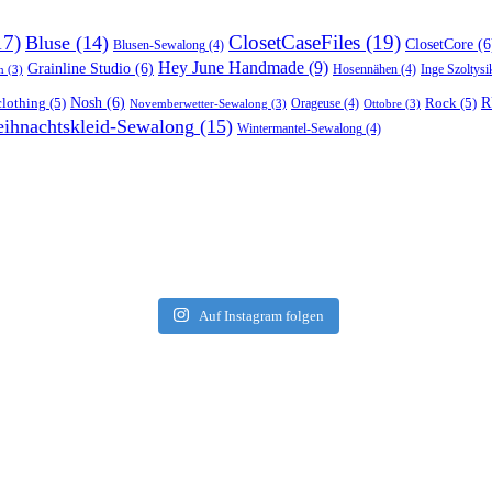
17)
ClosetCaseFiles
(19)
Bluse
(14)
ClosetCore
(6
Blusen-Sewalong
(4)
Hey June Handmade
(9)
Grainline Studio
(6)
Hosennähen
(4)
Inge Szoltysi
n
(3)
R
lothing
(5)
Nosh
(6)
Rock
(5)
Orageuse
(4)
Novemberwetter-Sewalong
(3)
Ottobre
(3)
ihnachtskleid-Sewalong
(15)
Wintermantel-Sewalong
(4)
Auf Instagram folgen