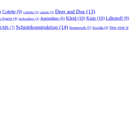
Deer and Doe
(13)
Colette
(9)
)
crafteln
(3)
culotte
(3)
Kleid
(10)
Knip
(10)
Lillestoff
(9)
Jeansnähen
(6)
k-Sparrer
(4)
Jackenähen
(3)
Schnittkonstruktion
(14)
UMS
(7)
Seamwork
(5)
Sew over it
Sewlala
(4)