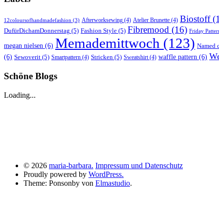
Biostoff
(
Afterworksewing
(4)
Atelier Brunette
(4)
12coloursofhandmadefashion
(3)
Fibremood
(16)
DufürDichamDonnerstag
(5)
Fashion Style
(5)
Friday Patter
Memademittwoch
(123)
megan nielsen
(6)
Named c
We
(6)
Sewoverit
(5)
Stricken
(5)
waffle pattern
(6)
Smartpattern
(4)
Sweatshirt
(4)
Schöne Blogs
Loading...
© 2026
maria-barbara.
Impressum und Datenschutz
Proudly powered by
WordPress.
Theme: Ponsonby von
Elmastudio
.