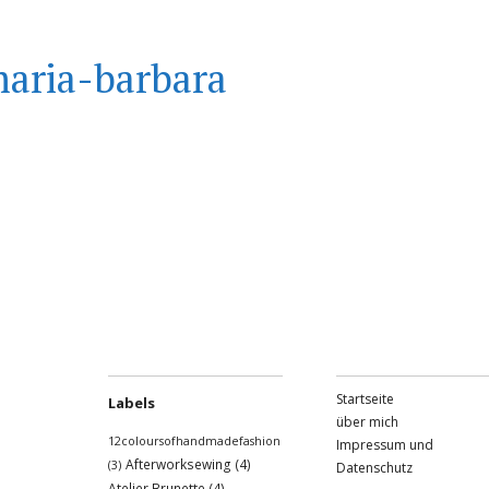
aria-barbara
Startseite
Labels
über mich
12coloursofhandmadefashion
Impressum und
Afterworksewing
(4)
(3)
Datenschutz
Atelier Brunette
(4)