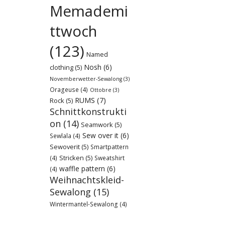
Memademi
ttwoch
(123)
Named
Nosh
(6)
clothing
(5)
Novemberwetter-Sewalong
(3)
Orageuse
(4)
Ottobre
(3)
RUMS
(7)
Rock
(5)
Schnittkonstrukti
on
(14)
Seamwork
(5)
Sew over it
(6)
Sewlala
(4)
Sewoverit
(5)
Smartpattern
Stricken
(5)
(4)
Sweatshirt
waffle pattern
(6)
(4)
Weihnachtskleid-
Sewalong
(15)
Wintermantel-Sewalong
(4)