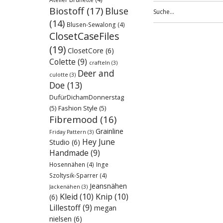
Biostoff
(17)
Bluse
(14)
Blusen-Sewalong
(4)
ClosetCaseFiles
(19)
ClosetCore
(6)
Colette
(9)
crafteln
(3)
Deer and
culotte
(3)
Doe
(13)
DufürDichamDonnerstag
(5)
Fashion Style
(5)
Fibremood
(16)
Grainline
Friday Pattern
(3)
Hey June
Studio
(6)
Handmade
(9)
Hosennähen
(4)
Inge
Szoltysik-Sparrer
(4)
Jeansnähen
Jackenähen
(3)
Kleid
(10)
Knip
(10)
(6)
Lillestoff
(9)
megan
nielsen
(6)