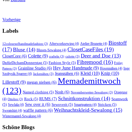
Vorherige
Labels
Biostoff
Afterworksewing
(4)
Atelier Brunette
(4)
12coloursofhandmadefashion
(3)
(17)
ClosetCaseFiles
(19)
Bluse
(14)
Blusen-Sewalong
(4)
Deer and Doe
(13)
Colette
(9)
ClosetCore
(6)
crafteln
(3)
culotte
(3)
Fibremood
(16)
DufürDichamDonnerstag
(5)
Fashion Style
(5)
Friday
Hey June Handmade
(9)
Grainline Studio
(6)
Hosennähen
(4)
Inge
Pattern
(3)
Kleid
(10)
Knip
(10)
Jeansnähen
(6)
Szoltysik-Sparrer
(4)
Jackenähen
(3)
Memademittwoch
Lillestoff
(9)
megan nielsen
(6)
(123)
Named clothing
(5)
Nosh
(6)
Orageuse
Novemberwetter-Sewalong
(3)
Schnittkonstruktion
(14)
RUMS
(7)
Rock
(5)
Seamwork
(4)
Ottobre
(3)
(5)
Sew over it
(6)
Sewoverit
(5)
Stricken
(5)
Sewlala
(4)
Smartpattern
(4)
Weihnachtskleid-Sewalong
(15)
waffle pattern
(6)
Sweatshirt
(4)
Wintermantel-Sewalong
(4)
Schöne Blogs