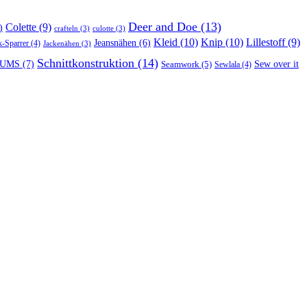
Deer and Doe
(13)
Colette
(9)
)
crafteln
(3)
culotte
(3)
Kleid
(10)
Knip
(10)
Lillestoff
(9)
Jeansnähen
(6)
k-Sparrer
(4)
Jackenähen
(3)
Schnittkonstruktion
(14)
UMS
(7)
Seamwork
(5)
Sew over it
Sewlala
(4)