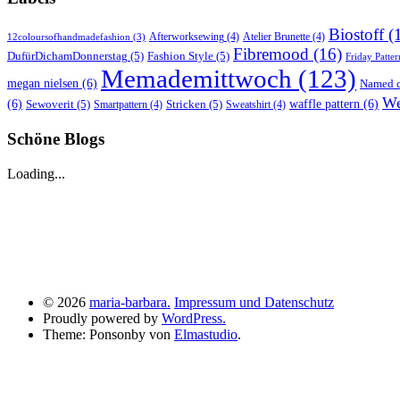
Biostoff
(
Afterworksewing
(4)
Atelier Brunette
(4)
12coloursofhandmadefashion
(3)
Fibremood
(16)
DufürDichamDonnerstag
(5)
Fashion Style
(5)
Friday Patter
Memademittwoch
(123)
megan nielsen
(6)
Named c
We
(6)
Sewoverit
(5)
Stricken
(5)
waffle pattern
(6)
Smartpattern
(4)
Sweatshirt
(4)
Schöne Blogs
Loading...
© 2026
maria-barbara.
Impressum und Datenschutz
Proudly powered by
WordPress.
Theme: Ponsonby von
Elmastudio
.