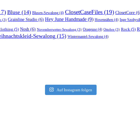
17)
ClosetCaseFiles
(19)
Bluse
(14)
ClosetCore
(6
Blusen-Sewalong
(4)
Hey June Handmade
(9)
Grainline Studio
(6)
Hosennähen
(4)
Inge Szoltysi
n
(3)
R
lothing
(5)
Nosh
(6)
Rock
(5)
Orageuse
(4)
Novemberwetter-Sewalong
(3)
Ottobre
(3)
ihnachtskleid-Sewalong
(15)
Wintermantel-Sewalong
(4)
Auf Instagram folgen