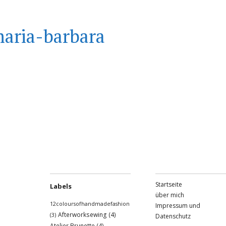
aria-barbara
Startseite
Labels
über mich
12coloursofhandmadefashion
Impressum und
Afterworksewing
(4)
(3)
Datenschutz
Atelier Brunette
(4)