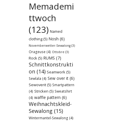
Memademi
ttwoch
(123)
Named
Nosh
(6)
clothing
(5)
Novemberwetter-Sewalong
(3)
Orageuse
(4)
Ottobre
(3)
RUMS
(7)
Rock
(5)
Schnittkonstrukti
on
(14)
Seamwork
(5)
Sew over it
(6)
Sewlala
(4)
Sewoverit
(5)
Smartpattern
Stricken
(5)
(4)
Sweatshirt
waffle pattern
(6)
(4)
Weihnachtskleid-
Sewalong
(15)
Wintermantel-Sewalong
(4)