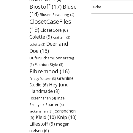
Biostoff
(17)
Bluse
(14)
Blusen-Sewalong
(4)
ClosetCaseFiles
(19)
ClosetCore
(6)
Colette
(9)
crafteln
(3)
Deer and
culotte
(3)
Doe
(13)
DufürDichamDonnerstag
(5)
Fashion Style
(5)
Fibremood
(16)
Grainline
Friday Pattern
(3)
Hey June
Studio
(6)
Handmade
(9)
Hosennähen
(4)
Inge
Szoltysik-Sparrer
(4)
Jeansnähen
Jackenähen
(3)
Kleid
(10)
Knip
(10)
(6)
Lillestoff
(9)
megan
nielsen
(6)