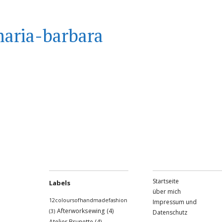
aria-barbara
Startseite
Labels
über mich
12coloursofhandmadefashion
Impressum und
Afterworksewing
(4)
(3)
Datenschutz
Atelier Brunette
(4)