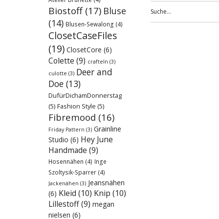
Biostoff
(17)
Bluse
(14)
Blusen-Sewalong
(4)
ClosetCaseFiles
(19)
ClosetCore
(6)
Colette
(9)
crafteln
(3)
Deer and
culotte
(3)
Doe
(13)
DufürDichamDonnerstag
(5)
Fashion Style
(5)
Fibremood
(16)
Grainline
Friday Pattern
(3)
Hey June
Studio
(6)
Handmade
(9)
Hosennähen
(4)
Inge
Szoltysik-Sparrer
(4)
Jeansnähen
Jackenähen
(3)
Kleid
(10)
Knip
(10)
(6)
Lillestoff
(9)
megan
nielsen
(6)