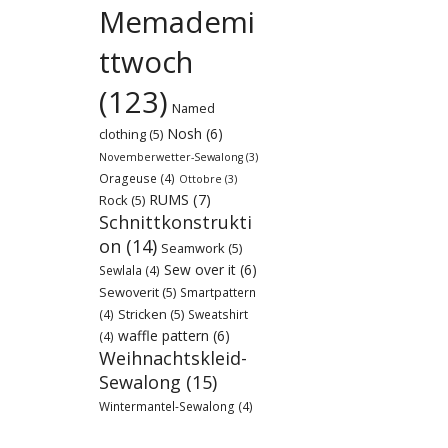
Memademi
ttwoch
(123)
Named
Nosh
(6)
clothing
(5)
Novemberwetter-Sewalong
(3)
Orageuse
(4)
Ottobre
(3)
RUMS
(7)
Rock
(5)
Schnittkonstrukti
on
(14)
Seamwork
(5)
Sew over it
(6)
Sewlala
(4)
Sewoverit
(5)
Smartpattern
Stricken
(5)
(4)
Sweatshirt
waffle pattern
(6)
(4)
Weihnachtskleid-
Sewalong
(15)
Wintermantel-Sewalong
(4)