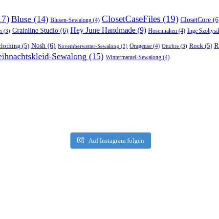
17)
ClosetCaseFiles
(19)
Bluse
(14)
ClosetCore
(6
Blusen-Sewalong
(4)
Hey June Handmade
(9)
Grainline Studio
(6)
Hosennähen
(4)
Inge Szoltysi
n
(3)
R
lothing
(5)
Nosh
(6)
Rock
(5)
Orageuse
(4)
Novemberwetter-Sewalong
(3)
Ottobre
(3)
ihnachtskleid-Sewalong
(15)
Wintermantel-Sewalong
(4)
Auf Instagram folgen