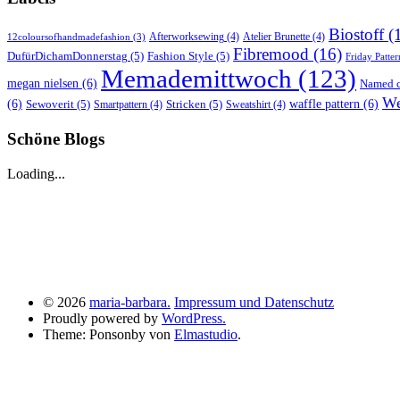
Biostoff
(
Afterworksewing
(4)
Atelier Brunette
(4)
12coloursofhandmadefashion
(3)
Fibremood
(16)
DufürDichamDonnerstag
(5)
Fashion Style
(5)
Friday Patter
Memademittwoch
(123)
megan nielsen
(6)
Named c
We
(6)
Sewoverit
(5)
Stricken
(5)
waffle pattern
(6)
Smartpattern
(4)
Sweatshirt
(4)
Schöne Blogs
Loading...
© 2026
maria-barbara.
Impressum und Datenschutz
Proudly powered by
WordPress.
Theme: Ponsonby von
Elmastudio
.