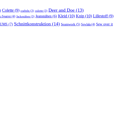
Deer and Doe
(13)
Colette
(9)
)
crafteln
(3)
culotte
(3)
Kleid
(10)
Knip
(10)
Lillestoff
(9)
Jeansnähen
(6)
k-Sparrer
(4)
Jackenähen
(3)
Schnittkonstruktion
(14)
UMS
(7)
Seamwork
(5)
Sew over it
Sewlala
(4)