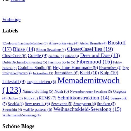
Vorherige
Labels
Biostoff
Afterworksewing
(4)
Atelier Brunette
(4)
12coloursofhandmadefashion
(3)
(17)
ClosetCaseFiles
(19)
Bluse
(14)
Blusen-Sewalong
(4)
Deer and Doe
(13)
Colette
(9)
ClosetCore
(6)
crafteln
(3)
culotte
(3)
Fibremood
(16)
DufürDichamDonnerstag
(5)
Fashion Style
(5)
Friday
Hey June Handmade
(9)
Grainline Studio
(6)
Hosennähen
(4)
Inge
Pattern
(3)
Kleid
(10)
Knip
(10)
Jeansnähen
(6)
Szoltysik-Sparrer
(4)
Jackenähen
(3)
Memademittwoch
Lillestoff
(9)
megan nielsen
(6)
(123)
Named clothing
(5)
Nosh
(6)
Orageuse
Novemberwetter-Sewalong
(3)
Schnittkonstruktion
(14)
RUMS
(7)
Rock
(5)
Seamwork
(4)
Ottobre
(3)
(5)
Sew over it
(6)
Sewoverit
(5)
Stricken
(5)
Sewlala
(4)
Smartpattern
(4)
Weihnachtskleid-Sewalong
(15)
waffle pattern
(6)
Sweatshirt
(4)
Wintermantel-Sewalong
(4)
Schöne Blogs