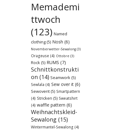
Memademi
ttwoch
(123)
Named
Nosh
(6)
clothing
(5)
Novemberwetter-Sewalong
(3)
Orageuse
(4)
Ottobre
(3)
RUMS
(7)
Rock
(5)
Schnittkonstrukti
on
(14)
Seamwork
(5)
Sew over it
(6)
Sewlala
(4)
Sewoverit
(5)
Smartpattern
Stricken
(5)
(4)
Sweatshirt
waffle pattern
(6)
(4)
Weihnachtskleid-
Sewalong
(15)
Wintermantel-Sewalong
(4)