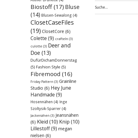
Biostoff
(17)
Bluse
(14)
Blusen-Sewalong
(4)
ClosetCaseFiles
(19)
ClosetCore
(6)
Colette
(9)
crafteln
(3)
Deer and
culotte
(3)
Doe
(13)
DufürDichamDonnerstag
(5)
Fashion Style
(5)
Fibremood
(16)
Grainline
Friday Pattern
(3)
Hey June
Studio
(6)
Handmade
(9)
Hosennähen
(4)
Inge
Szoltysik-Sparrer
(4)
Jeansnähen
Jackenähen
(3)
Kleid
(10)
Knip
(10)
(6)
Lillestoff
(9)
megan
nielsen
(6)