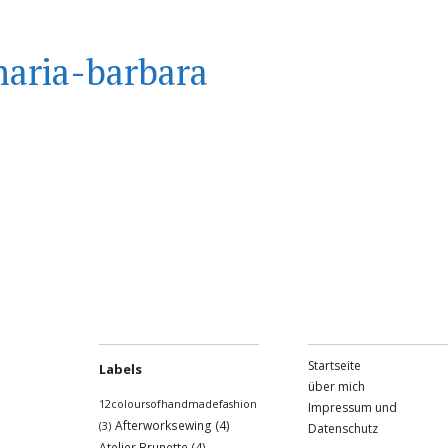
aria-barbara
Startseite
Labels
über mich
12coloursofhandmadefashion
Impressum und
Afterworksewing
(4)
(3)
Datenschutz
Atelier Brunette
(4)