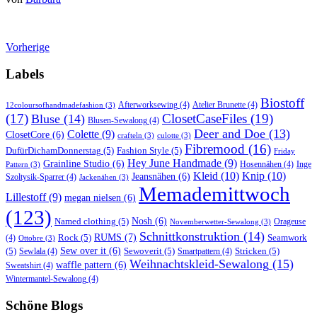
Vorherige
Labels
Biostoff
Afterworksewing
(4)
Atelier Brunette
(4)
12coloursofhandmadefashion
(3)
(17)
ClosetCaseFiles
(19)
Bluse
(14)
Blusen-Sewalong
(4)
Deer and Doe
(13)
Colette
(9)
ClosetCore
(6)
crafteln
(3)
culotte
(3)
Fibremood
(16)
DufürDichamDonnerstag
(5)
Fashion Style
(5)
Friday
Hey June Handmade
(9)
Grainline Studio
(6)
Hosennähen
(4)
Inge
Pattern
(3)
Kleid
(10)
Knip
(10)
Jeansnähen
(6)
Szoltysik-Sparrer
(4)
Jackenähen
(3)
Memademittwoch
Lillestoff
(9)
megan nielsen
(6)
(123)
Named clothing
(5)
Nosh
(6)
Orageuse
Novemberwetter-Sewalong
(3)
Schnittkonstruktion
(14)
RUMS
(7)
Rock
(5)
Seamwork
(4)
Ottobre
(3)
(5)
Sew over it
(6)
Sewoverit
(5)
Stricken
(5)
Sewlala
(4)
Smartpattern
(4)
Weihnachtskleid-Sewalong
(15)
waffle pattern
(6)
Sweatshirt
(4)
Wintermantel-Sewalong
(4)
Schöne Blogs