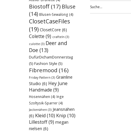
Biostoff
(17)
Bluse
(14)
Blusen-Sewalong
(4)
ClosetCaseFiles
(19)
ClosetCore
(6)
Colette
(9)
crafteln
(3)
Deer and
culotte
(3)
Doe
(13)
DufürDichamDonnerstag
(5)
Fashion Style
(5)
Fibremood
(16)
Grainline
Friday Pattern
(3)
Hey June
Studio
(6)
Handmade
(9)
Hosennähen
(4)
Inge
Szoltysik-Sparrer
(4)
Jeansnähen
Jackenähen
(3)
Kleid
(10)
Knip
(10)
(6)
Lillestoff
(9)
megan
nielsen
(6)