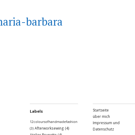
aria-barbara
Startseite
Labels
über mich
12coloursofhandmadefashion
Impressum und
Afterworksewing
(4)
(3)
Datenschutz
Atelier Brunette
(4)