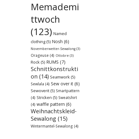
Memademi
ttwoch
(123)
Named
Nosh
(6)
clothing
(5)
Novemberwetter-Sewalong
(3)
Orageuse
(4)
Ottobre
(3)
RUMS
(7)
Rock
(5)
Schnittkonstrukti
on
(14)
Seamwork
(5)
Sew over it
(6)
Sewlala
(4)
Sewoverit
(5)
Smartpattern
Stricken
(5)
(4)
Sweatshirt
waffle pattern
(6)
(4)
Weihnachtskleid-
Sewalong
(15)
Wintermantel-Sewalong
(4)