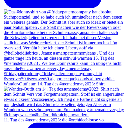
Wander-Outfit am 14. Tag des #memademay2023: Shirt
11. Tag des #memademay2023: die #orchideeblouse vo