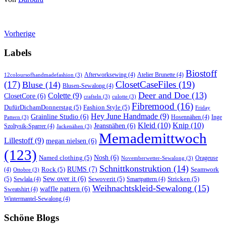
Vorherige
Labels
Biostoff
Afterworksewing
(4)
Atelier Brunette
(4)
12coloursofhandmadefashion
(3)
(17)
ClosetCaseFiles
(19)
Bluse
(14)
Blusen-Sewalong
(4)
Deer and Doe
(13)
Colette
(9)
ClosetCore
(6)
crafteln
(3)
culotte
(3)
Fibremood
(16)
DufürDichamDonnerstag
(5)
Fashion Style
(5)
Friday
Hey June Handmade
(9)
Grainline Studio
(6)
Hosennähen
(4)
Inge
Pattern
(3)
Kleid
(10)
Knip
(10)
Jeansnähen
(6)
Szoltysik-Sparrer
(4)
Jackenähen
(3)
Memademittwoch
Lillestoff
(9)
megan nielsen
(6)
(123)
Named clothing
(5)
Nosh
(6)
Orageuse
Novemberwetter-Sewalong
(3)
Schnittkonstruktion
(14)
RUMS
(7)
Rock
(5)
Seamwork
(4)
Ottobre
(3)
(5)
Sew over it
(6)
Sewoverit
(5)
Stricken
(5)
Sewlala
(4)
Smartpattern
(4)
Weihnachtskleid-Sewalong
(15)
waffle pattern
(6)
Sweatshirt
(4)
Wintermantel-Sewalong
(4)
Schöne Blogs