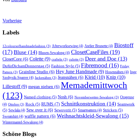
Vorherige
Labels
Biostoff
Afterworksewing
(4)
Atelier Brunette
(4)
12coloursofhandmadefashion
(3)
(17)
ClosetCaseFiles
(19)
Bluse
(14)
Blusen-Sewalong
(4)
Deer and Doe
(13)
Colette
(9)
ClosetCore
(6)
crafteln
(3)
culotte
(3)
Fibremood
(16)
DufürDichamDonnerstag
(5)
Fashion Style
(5)
Friday
Hey June Handmade
(9)
Grainline Studio
(6)
Hosennähen
(4)
Inge
Pattern
(3)
Kleid
(10)
Knip
(10)
Jeansnähen
(6)
Szoltysik-Sparrer
(4)
Jackenähen
(3)
Memademittwoch
Lillestoff
(9)
megan nielsen
(6)
(123)
Named clothing
(5)
Nosh
(6)
Orageuse
Novemberwetter-Sewalong
(3)
Schnittkonstruktion
(14)
RUMS
(7)
Rock
(5)
Seamwork
(4)
Ottobre
(3)
(5)
Sew over it
(6)
Sewoverit
(5)
Stricken
(5)
Sewlala
(4)
Smartpattern
(4)
Weihnachtskleid-Sewalong
(15)
waffle pattern
(6)
Sweatshirt
(4)
Wintermantel-Sewalong
(4)
Schöne Blogs