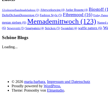
Biostoff
(
Afterworksewing
(4)
Atelier Brunette
(4)
12coloursofhandmadefashion
(3)
Fibremood
(16)
DufürDichamDonnerstag
(5)
Fashion Style
(5)
Friday Patter
Memademittwoch
(123)
megan nielsen
(6)
Named c
We
(6)
Sewoverit
(5)
Stricken
(5)
waffle pattern
(6)
Smartpattern
(4)
Sweatshirt
(4)
Schöne Blogs
Loading...
© 2026
maria-barbara.
Impressum und Datenschutz
Proudly powered by
WordPress.
Theme: Ponsonby von
Elmastudio
.