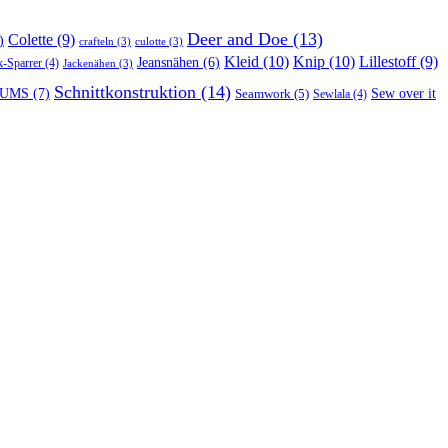
Deer and Doe
(13)
Colette
(9)
)
crafteln
(3)
culotte
(3)
Kleid
(10)
Knip
(10)
Lillestoff
(9)
Jeansnähen
(6)
k-Sparrer
(4)
Jackenähen
(3)
Schnittkonstruktion
(14)
UMS
(7)
Seamwork
(5)
Sew over it
Sewlala
(4)