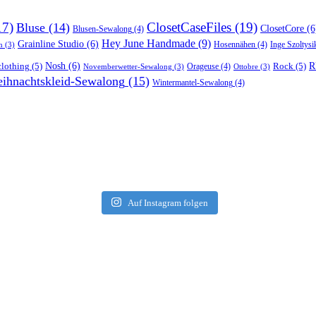
17)
ClosetCaseFiles
(19)
Bluse
(14)
ClosetCore
(6
Blusen-Sewalong
(4)
Hey June Handmade
(9)
Grainline Studio
(6)
Hosennähen
(4)
Inge Szoltysi
n
(3)
R
lothing
(5)
Nosh
(6)
Rock
(5)
Orageuse
(4)
Novemberwetter-Sewalong
(3)
Ottobre
(3)
ihnachtskleid-Sewalong
(15)
Wintermantel-Sewalong
(4)
Auf Instagram folgen