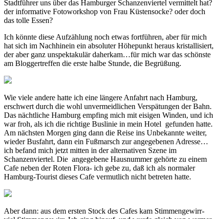
Stadtführer uns über das Hamburger Schanzenviertel vermittelt hat?
der informative Fotoworkshop von Frau Küstensocke? oder doch
das tolle Essen?
Ich könnte diese Aufzählung noch etwas fortführen, aber für mich
hat sich im Nachhinein ein absoluter Höhepunkt heraus kristallisiert,
der aber ganz unspektakulär daherkam…für mich war das schönste
am Bloggertreffen die erste halbe Stunde, die Begrüßung.
Wie viele andere hatte ich eine längere Anfahrt nach Hamburg,
erschwert durch die wohl unvermeidlichen Verspätungen der Bahn.
Das nächtliche Hamburg empfing mich mit eisigen Winden, und ich
war froh, als ich die richtige Buslinie in mein Hotel gefunden hatte.
Am nächsten Morgen ging dann die Reise ins Unbekannte weiter,
wieder Busfahrt, dann ein Fußmarsch zur angegebenen Adresse…
ich befand mich jetzt mitten in der alternativen Szene im
Schanzenviertel. Die angegebene Hausnummer gehörte zu einem
Cafe neben der Roten Flora- ich gebe zu, daß ich als normaler
Hamburg-Tourist dieses Cafe vermutlich nicht betreten hatte.
Aber dann: aus dem ersten Stock des Cafes kam Stimmengewirr-