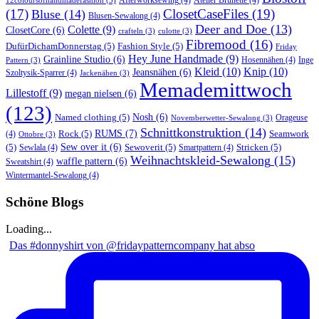
Afterworksewing
(4)
Atelier Brunette
(4)
12coloursofhandmadefashion
(3)
(17)
ClosetCaseFiles
(19)
Bluse
(14)
Blusen-Sewalong
(4)
Deer and Doe
(13)
Colette
(9)
ClosetCore
(6)
crafteln
(3)
culotte
(3)
Fibremood
(16)
DufürDichamDonnerstag
(5)
Fashion Style
(5)
Friday
Hey June Handmade
(9)
Grainline Studio
(6)
Hosennähen
(4)
Inge
Pattern
(3)
Kleid
(10)
Knip
(10)
Jeansnähen
(6)
Szoltysik-Sparrer
(4)
Jackenähen
(3)
Memademittwoch
Lillestoff
(9)
megan nielsen
(6)
(123)
Named clothing
(5)
Nosh
(6)
Orageuse
Novemberwetter-Sewalong
(3)
Schnittkonstruktion
(14)
RUMS
(7)
Rock
(5)
Seamwork
(4)
Ottobre
(3)
(5)
Sew over it
(6)
Sewoverit
(5)
Stricken
(5)
Sewlala
(4)
Smartpattern
(4)
Weihnachtskleid-Sewalong
(15)
waffle pattern
(6)
Sweatshirt
(4)
Wintermantel-Sewalong
(4)
Schöne Blogs
Loading...
Das #donnyshirt von @fridaypatterncompany hat abso