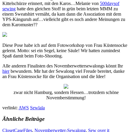
Kittelschürze erinnert, mit den Karos…Melanie von
500daysof
sewing
hatte den gleichen Stoff in grün beim letzten MMM zu
einem Sweatshirt vernäht, da kam dann die Assoziation mit dem
YPS-Känguruh auf…vielleicht gibt es noch andere Meinungen zu
dem Karomuster??
Diese Pose habe ich auf dem Fotoworkshop von Frau Küstensocke
gelernt. Motto: sei ein Segel, keine Säule! Wir hatten zumindest
Spaß damit beim Foto-Shooting.
Alle anderen Finalisten des Novemberwettersewalongs könnt Ihr
hier
bewundern. Mir hat der Sewalong viel Freude bereitet, danke
an Frau Küstensocke für die Organisation und die Idee!
zwar nicht Hamburg, sondern Hessen…trotzdem schöne
Novemberstimmung!
verlinkt:
AWS
Sewlala
Ähnliche Beiträge
ClosetCaseFiles
,
Novemberwetter-Sewalong
,
Sew over it