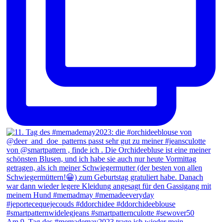
Am 9. Tag des #memademay2023 trage ich wieder mein