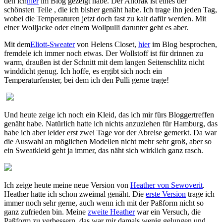
den ich
hier
im Blog gezeigt habe. Der Anorak ist eines der
schönsten Teile , die ich bisher genäht habe. Ich trage ihn jeden Tag,
wobei die Temperaturen jetzt doch fast zu kalt dafür werden. Mit
einer Wolljacke oder einem Wollpulli darunter geht es aber.
Mit dem
Eliott-Sweater
von Helens Closet,
hier
im Blog besprochen,
fremdele ich immer noch etwas. Der Wollstoff ist für drinnen zu
warm, draußen ist der Schnitt mit dem langen Seitenschlitz nicht
winddicht genug. Ich hoffe, es ergibt sich noch ein
Temperaturfenster, bei dem ich den Pulli gerne trage!
Und heute zeige ich noch ein Kleid, das ich mir fürs Bloggertreffen
genäht habe. Natürlich hatte ich nichts anzuziehen für Hamburg, das
habe ich aber leider erst zwei Tage vor der Abreise gemerkt. Da war
die Auswahl an möglichen Modellen nicht mehr sehr groß, aber so
ein Sweatkleid geht ja immer, das näht sich wirklich ganz rasch.
Ich zeige heute meine neue Version von
Heather von Sewoverit
.
Heather hatte ich schon zweimal genäht. Die
erste Version
trage ich
immer noch sehr gerne, auch wenn ich mit der Paßform nicht so
ganz zufrieden bin. Meine
zweite Heather
war ein Versuch, die
Paßform zu verbessern, das war mir damals wenig gelungen und