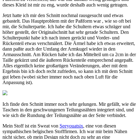
dieses Kleid ist mir zu eng, wurde deshalb auch wenig getragen.
Jetzt hatte ich mir den Schnitt nochmal rausgesucht und etwas
gebastelt. Das Hauptproblem mit der Paßform war , wie so oft bei
mir, die Schulterpartie. Ich habe die Schultern etwas schräger und
höher gestellt, der Originalschnitt hat sehr gerade Schultern. Den
Schulterpunkt habe ich nach innen gerückt und Vorder- und
Rückenteil etwas verschmälert. Die Ärmel habe ich etwas erweitert,
dann paßte auch der Umfang der Armkugel wieder in den
Armausschnitt. Am Rücken habe ich das Mittelteil um ca 2cm in der
Taille gekürzt und die äußeren Rückenteile entsprechend angepaßt.
Alles eigentlich keine großartigen Veränderungen, aber mit dem
Ergebnis bin ich doch recht zufrieden, so kann ich mit dem Schnitt
gut leben (wobei sicher immer noch nach oben Luft für die
Anpassung ist).
Ich finde den Schnitt immer noch sehr gelungen. Mir gefällt, wie die
Taschen in den geschwungenen Teilungsnähten integriert sind, und
wie sich die Rundung der Teilungsnähte an der Seite verbindet.
Mein Stoff ist ein Sweat von
Seeyouatsix
, eine von diesen
sympathischen belgischen Stofffirmen. Ich war mir beim Nähen
nicht sicher, ob mein Design nicht doch zu sehr an eine