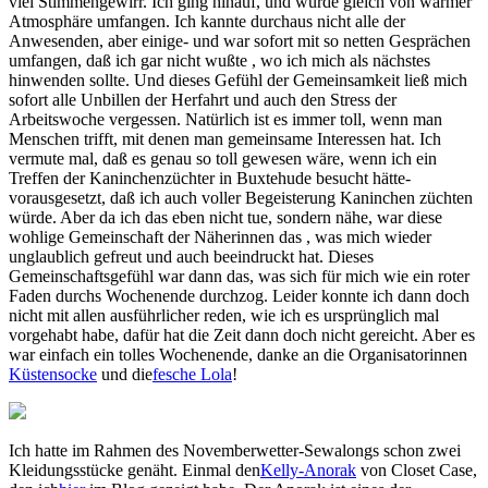
viel Stimmengewirr. Ich ging hinauf, und wurde gleich von warmer
Atmosphäre umfangen. Ich kannte durchaus nicht alle der
Anwesenden, aber einige- und war sofort mit so netten Gesprächen
umfangen, daß ich gar nicht wußte , wo ich mich als nächstes
hinwenden sollte. Und dieses Gefühl der Gemeinsamkeit ließ mich
sofort alle Unbillen der Herfahrt und auch den Stress der
Arbeitswoche vergessen. Natürlich ist es immer toll, wenn man
Menschen trifft, mit denen man gemeinsame Interessen hat. Ich
vermute mal, daß es genau so toll gewesen wäre, wenn ich ein
Treffen der Kaninchenzüchter in Buxtehude besucht hätte-
vorausgesetzt, daß ich auch voller Begeisterung Kaninchen züchten
würde. Aber da ich das eben nicht tue, sondern nähe, war diese
wohlige Gemeinschaft der Näherinnen das , was mich wieder
unglaublich gefreut und auch beeindruckt hat. Dieses
Gemeinschaftsgefühl war dann das, was sich für mich wie ein roter
Faden durchs Wochenende durchzog. Leider konnte ich dann doch
nicht mit allen ausführlicher reden, wie ich es ursprünglich mal
vorgehabt habe, dafür hat die Zeit dann doch nicht gereicht. Aber es
war einfach ein tolles Wochenende, danke an die Organisatorinnen
Küstensocke
und die
fesche Lola
!
Ich hatte im Rahmen des Novemberwetter-Sewalongs schon zwei
Kleidungsstücke genäht. Einmal den
Kelly-Anorak
von Closet Case,