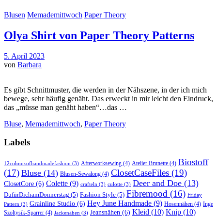
Blusen
Memademittwoch
Paper Theory
Olya Shirt von Paper Theory Patterns
5. April 2023
von
Barbara
Es gibt Schnittmuster, die werden in der Nähszene, in der ich mich
bewege, sehr häufig genäht. Das erweckt in mir leicht den Eindruck,
das „müsse man genäht haben“…das …
Bluse
,
Memademittwoch
,
Paper Theory
Labels
Biostoff
Afterworksewing
(4)
Atelier Brunette
(4)
12coloursofhandmadefashion
(3)
(17)
ClosetCaseFiles
(19)
Bluse
(14)
Blusen-Sewalong
(4)
Deer and Doe
(13)
Colette
(9)
ClosetCore
(6)
crafteln
(3)
culotte
(3)
Fibremood
(16)
DufürDichamDonnerstag
(5)
Fashion Style
(5)
Friday
Hey June Handmade
(9)
Grainline Studio
(6)
Hosennähen
(4)
Inge
Pattern
(3)
Kleid
(10)
Knip
(10)
Jeansnähen
(6)
Szoltysik-Sparrer
(4)
Jackenähen
(3)