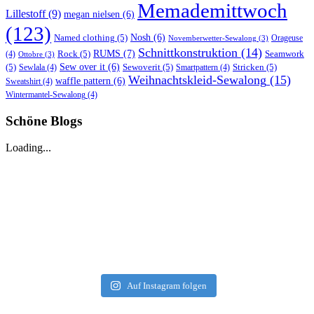
Memademittwoch
Lillestoff
(9)
megan nielsen
(6)
(123)
Named clothing
(5)
Nosh
(6)
Orageuse
Novemberwetter-Sewalong
(3)
Schnittkonstruktion
(14)
RUMS
(7)
Rock
(5)
Seamwork
(4)
Ottobre
(3)
(5)
Sew over it
(6)
Sewoverit
(5)
Stricken
(5)
Sewlala
(4)
Smartpattern
(4)
Weihnachtskleid-Sewalong
(15)
waffle pattern
(6)
Sweatshirt
(4)
Wintermantel-Sewalong
(4)
Schöne Blogs
Loading...
Auf Instagram folgen