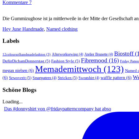
Kommentare 7
Die Gummizughose ist ja mittlerweile in der Mitte der Gesellschaft 
Hey June Handmade
,
Named clothing
Labels
Biostoff
(
Afterworksewing
(4)
Atelier Brunette
(4)
12coloursofhandmadefashion
(3)
Fibremood
(16)
DufürDichamDonnerstag
(5)
Fashion Style
(5)
Friday Patter
Memademittwoch
(123)
megan nielsen
(6)
Named c
We
(6)
Sewoverit
(5)
Stricken
(5)
waffle pattern
(6)
Smartpattern
(4)
Sweatshirt
(4)
Schöne Blogs
Loading...
Das #donnyshirt von @fridaypatterncompany hat abso