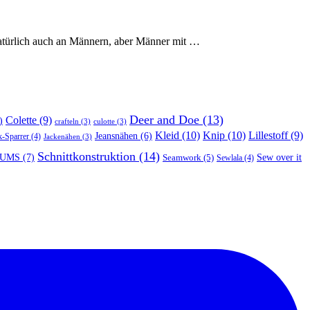
 natürlich auch an Männern, aber Männer mit …
Deer and Doe
(13)
Colette
(9)
)
crafteln
(3)
culotte
(3)
Kleid
(10)
Knip
(10)
Lillestoff
(9)
Jeansnähen
(6)
k-Sparrer
(4)
Jackenähen
(3)
Schnittkonstruktion
(14)
UMS
(7)
Seamwork
(5)
Sew over it
Sewlala
(4)