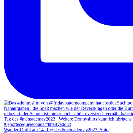
Wander-Outfit am 14. Tag des #memademay2023: Shirt