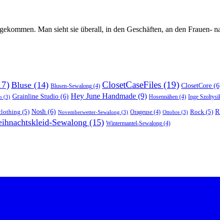
angekommen. Man sieht sie überall, in den Geschäften, an den Frauen-
17)
ClosetCaseFiles
(19)
Bluse
(14)
ClosetCore
(6
Blusen-Sewalong
(4)
Hey June Handmade
(9)
Grainline Studio
(6)
Hosennähen
(4)
Inge Szoltysi
n
(3)
R
lothing
(5)
Nosh
(6)
Rock
(5)
Orageuse
(4)
Novemberwetter-Sewalong
(3)
Ottobre
(3)
ihnachtskleid-Sewalong
(15)
Wintermantel-Sewalong
(4)