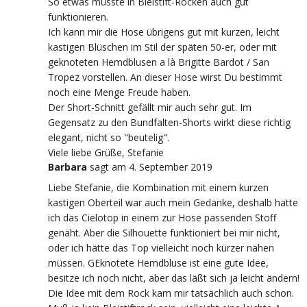
So etwas müsste in Bleistift-Röcken auch gut
funktionieren.
Ich kann mir die Hose übrigens gut mit kurzen, leicht
kastigen Blüschen im Stil der späten 50-er, oder mit
geknoteten Hemdblusen a là Brigitte Bardot / San
Tropez vorstellen. An dieser Hose wirst Du bestimmt
noch eine Menge Freude haben.
Der Short-Schnitt gefällt mir auch sehr gut. Im
Gegensatz zu den Bundfalten-Shorts wirkt diese richtig
elegant, nicht so "beutelig".
Viele liebe Grüße, Stefanie
Barbara
sagt
am 4. September 2019
Liebe Stefanie, die Kombination mit einem kurzen
kastigen Oberteil war auch mein Gedanke, deshalb hatte
ich das Cielotop in einem zur Hose passenden Stoff
genäht. Aber die Silhouette funktioniert bei mir nicht,
oder ich hätte das Top vielleicht noch kürzer nähen
müssen. GEknotete Hemdbluse ist eine gute Idee,
besitze ich noch nicht, aber das läßt sich ja leicht ändern!
Die Idee mit dem Rock kam mir tatsächlich auch schon.