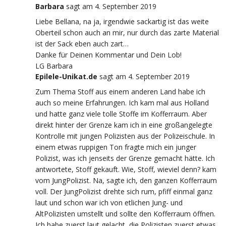
Barbara
sagt
am 4. September 2019
Liebe Bellana, na ja, irgendwie sackartig ist das weite
Oberteil schon auch an mir, nur durch das zarte Material
ist der Sack eben auch zart…
Danke für Deinen Kommentar und Dein Lob!
LG Barbara
Epilele-Unikat.de
sagt
am 4. September 2019
Zum Thema Stoff aus einem anderen Land habe ich
auch so meine Erfahrungen. Ich kam mal aus Holland
und hatte ganz viele tolle Stoffe im Kofferraum. Aber
direkt hinter der Grenze kam ich in eine großangelegte
Kontrolle mit jungen Polizisten aus der Polizeischule. In
einem etwas ruppigen Ton fragte mich ein junger
Polizist, was ich jenseits der Grenze gemacht hätte. Ich
antwortete, Stoff gekauft. Wie, Stoff, wieviel denn? kam
vom JungPolizist. Na, sagte ich, den ganzen Kofferraum
voll. Der JungPolizist drehte sich rum, pfiff einmal ganz
laut und schon war ich von etlichen Jung- und
AltPolizisten umstellt und sollte den Kofferraum öffnen.
Ich habe zuerst laut gelacht, die Polizisten zuerst etwas