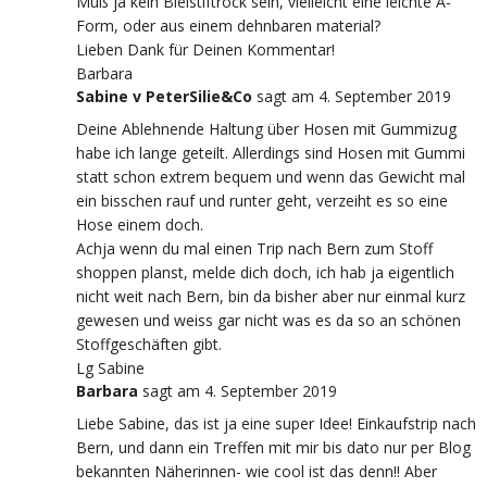
Muß ja kein Bleistiftrock sein, vielleicht eine leichte A-
Form, oder aus einem dehnbaren material?
Lieben Dank für Deinen Kommentar!
Barbara
Sabine v PeterSilie&Co
sagt
am 4. September 2019
Deine Ablehnende Haltung über Hosen mit Gummizug
habe ich lange geteilt. Allerdings sind Hosen mit Gummi
statt schon extrem bequem und wenn das Gewicht mal
ein bisschen rauf und runter geht, verzeiht es so eine
Hose einem doch.
Achja wenn du mal einen Trip nach Bern zum Stoff
shoppen planst, melde dich doch, ich hab ja eigentlich
nicht weit nach Bern, bin da bisher aber nur einmal kurz
gewesen und weiss gar nicht was es da so an schönen
Stoffgeschäften gibt.
Lg Sabine
Barbara
sagt
am 4. September 2019
Liebe Sabine, das ist ja eine super Idee! Einkaufstrip nach
Bern, und dann ein Treffen mit mir bis dato nur per Blog
bekannten Näherinnen- wie cool ist das denn!! Aber