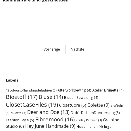
Vorherige
Nächste
Labels
Afterworksewing
(4)
Atelier Brunette
(4)
12coloursofhandmadefashion
(3)
Biostoff
(17)
Bluse
(14)
Blusen-Sewalong
(4)
ClosetCaseFiles
(19)
Colette
(9)
ClosetCore
(6)
crafteln
Deer and Doe
(13)
DufürDichamDonnerstag
(5)
(3)
culotte
(3)
Fibremood
(16)
Grainline
Fashion Style
(5)
Friday Pattern
(3)
Hey June Handmade
(9)
Studio
(6)
Hosennähen
(4)
Inge