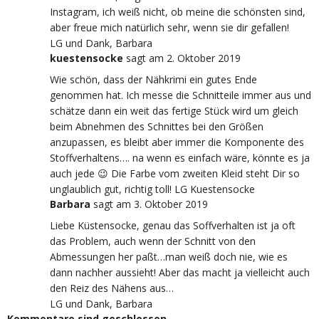
Instagram, ich weiß nicht, ob meine die schönsten sind,
aber freue mich natürlich sehr, wenn sie dir gefallen!
LG und Dank, Barbara
kuestensocke
sagt
am 2. Oktober 2019
Wie schön, dass der Nähkrimi ein gutes Ende
genommen hat. Ich messe die Schnitteile immer aus und
schätze dann ein weit das fertige Stück wird um gleich
beim Abnehmen des Schnittes bei den Größen
anzupassen, es bleibt aber immer die Komponente des
Stoffverhaltens…. na wenn es einfach wäre, könnte es ja
auch jede 😉 Die Farbe vom zweiten Kleid steht Dir so
unglaublich gut, richtig toll! LG Kuestensocke
Barbara
sagt
am 3. Oktober 2019
Liebe Küstensocke, genau das Soffverhalten ist ja oft
das Problem, auch wenn der Schnitt von den
Abmessungen her paßt…man weiß doch nie, wie es
dann nachher aussieht! Aber das macht ja vielleicht auch
den Reiz des Nähens aus…
LG und Dank, Barbara
Kommentare sind geschlossen.