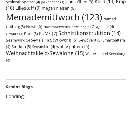
Kleid
(10)
Knip
Jeansnähen
(6)
Szoltysik-Sparrer
(4)
Jackenähen
(3)
(10)
Lillestoff
(9)
megan nielsen
(6)
Memademittwoch
(123)
Named
Nosh
(6)
clothing
(5)
Orageuse
(4)
Novemberwetter-Sewalong
(3)
Schnittkonstruktion
(14)
RUMS
(7)
Rock
(5)
Ottobre
(3)
Sew over it
(6)
Seamwork
(5)
Sewoverit
(5)
Sewlala
(4)
Smartpattern
waffle pattern
(6)
Stricken
(5)
(4)
Sweatshirt
(4)
Weihnachtskleid-Sewalong
(15)
Wintermantel-Sewalong
(4)
Schöne Blogs
Loading...