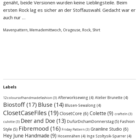
genäht, beide Versionen wurden keine Lieblingsteile. Beim
ersten Rock lag es sicher an der Stoffauswahl. Gedacht war er
auch nur …
Mavenpattern
,
Memademittwoch
,
Orageuse
,
Rock
,
Shirt
Labels
Afterworksewing
(4)
Atelier Brunette
(4)
12coloursofhandmadefashion
(3)
Biostoff
(17)
Bluse
(14)
Blusen-Sewalong
(4)
ClosetCaseFiles
(19)
Colette
(9)
ClosetCore
(6)
crafteln
(3)
Deer and Doe
(13)
DufürDichamDonnerstag
(5)
Fashion
culotte
(3)
Fibremood
(16)
Grainline Studio
(6)
Style
(5)
Friday Pattern
(3)
Hey June Handmade
(9)
Hosennähen
(4)
Inge Szoltysik-Sparrer
(4)