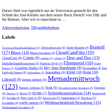
Dieses Shirt war eigentlich nur als Testversion gedacht für den
Schnitt des Joni-Kleides aus dem neuen Buch Stretch! von Tilly and
the Buttons. Aber wie es manchmal so …
Afterworksewing
,
Tillyandthebuttons
Labels
Biostoff
Afterworksewing
(4)
Atelier Brunette
(4)
12coloursofhandmadefashion
(3)
(17)
ClosetCaseFiles
(19)
Bluse
(14)
Blusen-Sewalong
(4)
Deer and Doe
(13)
Colette
(9)
ClosetCore
(6)
crafteln
(3)
culotte
(3)
Fibremood
(16)
DufürDichamDonnerstag
(5)
Fashion Style
(5)
Friday
Hey June Handmade
(9)
Grainline Studio
(6)
Hosennähen
(4)
Inge
Pattern
(3)
Kleid
(10)
Knip
(10)
Jeansnähen
(6)
Szoltysik-Sparrer
(4)
Jackenähen
(3)
Memademittwoch
Lillestoff
(9)
megan nielsen
(6)
(123)
Named clothing
(5)
Nosh
(6)
Orageuse
Novemberwetter-Sewalong
(3)
Schnittkonstruktion
(14)
RUMS
(7)
Rock
(5)
Seamwork
(4)
Ottobre
(3)
(5)
Sew over it
(6)
Sewoverit
(5)
Stricken
(5)
Sewlala
(4)
Smartpattern
(4)
Weihnachtskleid-Sewalong
(15)
waffle pattern
(6)
Sweatshirt
(4)
Wintermantel-Sewalong
(4)