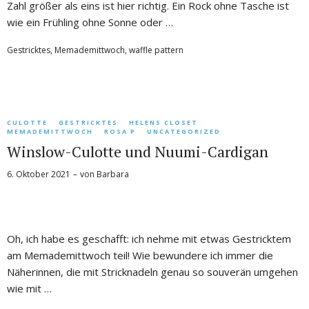
Zahl größer als eins ist hier richtig. Ein Rock ohne Tasche ist
wie ein Frühling ohne Sonne oder …
Gestricktes
,
Memademittwoch
,
waffle pattern
CULOTTE
GESTRICKTES
HELENS CLOSET
MEMADEMITTWOCH
ROSA P
UNCATEGORIZED
Winslow-Culotte und Nuumi-Cardigan
6. Oktober 2021
von
Barbara
Oh, ich habe es geschafft: ich nehme mit etwas Gestricktem
am Memademittwoch teil! Wie bewundere ich immer die
Näherinnen, die mit Stricknadeln genau so souverän umgehen
wie mit …