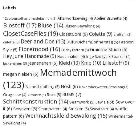
Labels
Afterworksewing
(4)
Atelier Brunette
(4)
12coloursofhandmadefashion
(3)
Biostoff
(17)
Bluse
(14)
Blusen-Sewalong
(4)
ClosetCaseFiles
(19)
Colette
(9)
ClosetCore
(6)
crafteln
(3)
Deer and Doe
(13)
DufürDichamDonnerstag
(5)
Fashion
culotte
(3)
Fibremood
(16)
Grainline Studio
(6)
Style
(5)
Friday Pattern
(3)
Hey June Handmade
(9)
Hosennähen
(4)
Inge Szoltysik-Sparrer
(4)
Kleid
(10)
Knip
(10)
Lillestoff
(9)
Jeansnähen
(6)
Jackenähen
(3)
Memademittwoch
megan nielsen
(6)
(123)
Nosh
(6)
Named clothing
(5)
Novemberwetter-Sewalong
(3)
RUMS
(7)
Rock
(5)
Orageuse
(4)
Ottobre
(3)
Schnittkonstruktion
(14)
Sew over
Seamwork
(5)
Sewlala
(4)
it
(6)
waffle
Sewoverit
(5)
Stricken
(5)
Smartpattern
(4)
Sweatshirt
(4)
Weihnachtskleid-Sewalong
(15)
pattern
(6)
Wintermantel-
Sewalong
(4)