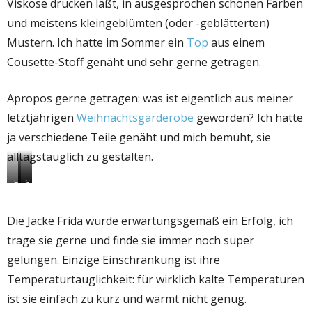
Viskose drucken läßt, in ausgesprochen schönen Farben
und meistens kleingeblümten (oder -geblätterten)
Mustern. Ich hatte im Sommer ein
Top
aus einem
Cousette-Stoff genäht und sehr gerne getragen.
Apropos gerne getragen: was ist eigentlich aus meiner
letztjährigen
Weihnachtsgarderobe
geworden? Ich hatte
ja verschiedene Teile genäht und mich bemüht, sie
alltagstauglich zu gestalten.
F
E
S
i
i
e
b
g
w
r
e
o
Die Jacke Frida wurde erwartungsgemäß ein Erfolg, ich
e
n
v
trage sie gerne und finde sie immer noch super
M
e
e
o
r
r
gelungen. Einzige Einschränkung ist ihre
o
S
i
d
c
t
Temperaturtauglichkeit: für wirklich kalte Temperaturen
F
h
G
ist sie einfach zu kurz und wärmt nicht genug.
r
n
e