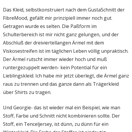
i
i
o
d
t
r
Das Kleid, selbstkonstruiert nach dem GustaSchnitt der
a
t
g
i
FibreMood, gefällt mir prinzipiell immer noch gut.
e
Getragen wurde es selten. Die Paßform im
Schulterbereich ist mir nicht ganz gelungen, und der
Abschluß der dreiviertellangen Ärmel mit dem
Viskosestreifen ist im täglichen Leben völlig unpraktisch.
Der Ärmel rutscht immer wieder hoch und muß
runtergezuppelt werden- kein Potential für ein
Lieblingskleid. Ich habe mir jetzt überlegt, die Ärmel ganz
raus zu trennen und das ganze dann als Trägerkleid
über Shirts zu tragen.
Und Georgie- das ist wieder mal ein Beispiel, wie man
Stoff, Farbe und Schnitt nicht kombinieren sollte. Der
Stoff, ein Tenceljersey, ist dünn, zu dünn für ein