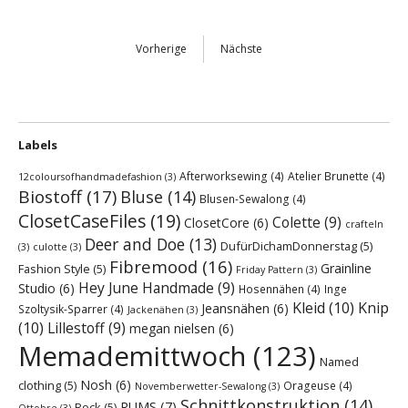
Vorherige
Nächste
Labels
Afterworksewing
(4)
Atelier Brunette
(4)
12coloursofhandmadefashion
(3)
Biostoff
(17)
Bluse
(14)
Blusen-Sewalong
(4)
ClosetCaseFiles
(19)
Colette
(9)
ClosetCore
(6)
crafteln
Deer and Doe
(13)
DufürDichamDonnerstag
(5)
(3)
culotte
(3)
Fibremood
(16)
Grainline
Fashion Style
(5)
Friday Pattern
(3)
Hey June Handmade
(9)
Studio
(6)
Hosennähen
(4)
Inge
Kleid
(10)
Knip
Jeansnähen
(6)
Szoltysik-Sparrer
(4)
Jackenähen
(3)
(10)
Lillestoff
(9)
megan nielsen
(6)
Memademittwoch
(123)
Named
Nosh
(6)
clothing
(5)
Orageuse
(4)
Novemberwetter-Sewalong
(3)
Schnittkonstruktion
(14)
RUMS
(7)
Rock
(5)